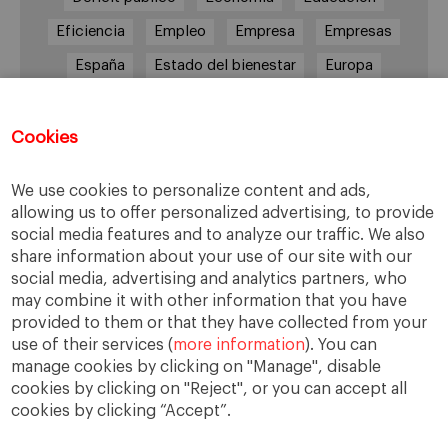
Eficiencia
Empleo
Empresa
Empresas
España
Estado del bienestar
Europa
Familia
Hogar
Justicia
persona
Política
Recesión
Recuperación
Cookies
Reforma laboral
Reformas
responsabilidad
We use cookies to personalize content and ads,
Responsabilidad social
RSC
RSE
allowing us to offer personalized advertising, to provide
social media features and to analyze our traffic. We also
Sindicatos
Sistema financiero
Sociedad
share information about your use of our site with our
Sostenibilidad
Trabajo
Valores
Virtudes
social media, advertising and analytics partners, who
may combine it with other information that you have
Ética
Ética de la empresa
provided to them or that they have collected from your
use of their services (
more information
). You can
manage cookies by clicking on "Manage", disable
cookies by clicking on "Reject", or you can accept all
cookies by clicking “Accept”.