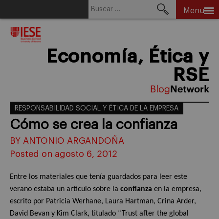
Buscar:
Menu
Skip
to
content
Economía, Ética y
RSE
RESPONSABILIDAD SOCIAL Y ÉTICA DE LA EMPRESA
Cómo se crea la confianza
BY ANTONIO ARGANDOÑA
Posted on agosto 6, 2012
Entre los materiales que tenía guardados para leer este
verano estaba un artículo sobre la
confianza
en la empresa,
escrito por Patricia Werhane, Laura Hartman, Crina Arder,
David Bevan y Kim Clark, titulado “Trust after the global