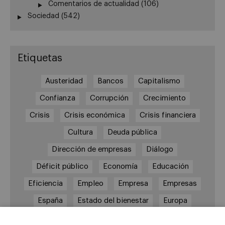
Comentarios de actualidad
(106)
Sociedad
(542)
Etiquetas
Austeridad
Bancos
Capitalismo
Confianza
Corrupción
Crecimiento
Crisis
Crisis económica
Crisis financiera
Cultura
Deuda pública
Dirección de empresas
Diálogo
Déficit público
Economía
Educación
Eficiencia
Empleo
Empresa
Empresas
España
Estado del bienestar
Europa
Familia
Hogar
Justicia
persona