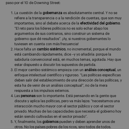
paso por el 10 de Downing Street:
La cuestión de la
gobernanza
es absolutamente central. Y no se
refiere a la transparencia o a la rendición de cuentas, que son muy
importantes, sino al debate acerca de la
efectividad del gobierno
.
“El reto para los líderes políticos no es solo echar abajo los
argumentos de sus contrarios, sino construir un sistema de
gobierno que dé resultados”. ¡Ay, si nuestros gobernantes lo
tuviesen en cuenta con más frecuencia!
Hace falta un
cambio sistémico
, no incremental, porque el mundo
está cambiando rápidamente, dice –y yo añadiría: porque la
sabiduría convencional está, en muchos temas, agotada. Hay que
estar dispuesto a discutir los supuestos de partida.
El mejor cambio sistémico empieza con un
análisis conceptual
, un
enfoque intelectual científico y riguroso. “Las políticas específicas
deben salir del establecimiento de una dirección de las políticas, y
esta ha de venir de un análisis conceptual”, no de la mera
respuesta a los impulsos externos.
Las
personas
son lo importante. Está pensando en la gente que
discute y aplica las políticas, pero va más lejos: “necesitamos una
interacción mucho mayor con el sector público y con el sector
privado. Muchas de las capacidades que necesita el gobierno hoy
están siendo cultivadas en el sector privado”.
Y, finalmente, los
gobiernos
pueden y deben aprender unos de
otros. No los países pobres de los ricos, sino todos de todos.