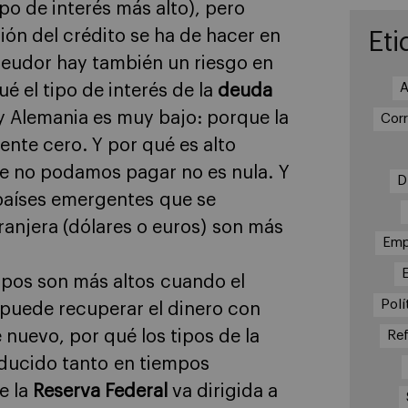
po de interés más alto), pero
ción del crédito se ha de hacer en
Eti
 deudor hay también un riesgo en
A
ué el tipo de interés de la
deuda
 Alemania es muy bajo: porque la
Cor
nte cero. Y por qué es alto
ue no podamos pagar no es nula. Y
D
 países emergentes que se
njera (dólares o euros) son más
Emp
 tipos son más altos cuando el
Polí
 puede recuperar el dinero con
e nuevo, por qué los tipos de la
Re
ducido tanto en tiempos
e la
Reserva Federal
va dirigida a