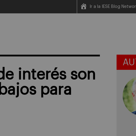
Ir a la IESE Blog Netwo
AU
de interés son
 bajos para