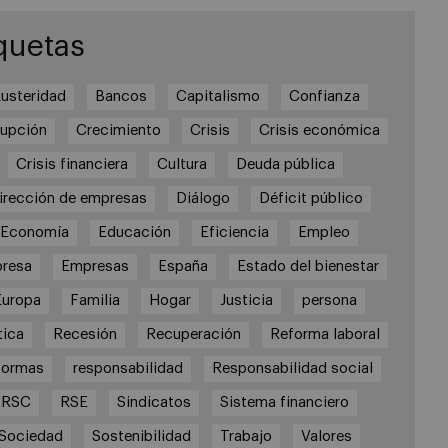
quetas
usteridad
Bancos
Capitalismo
Confianza
rupción
Crecimiento
Crisis
Crisis económica
Crisis financiera
Cultura
Deuda pública
irección de empresas
Diálogo
Déficit público
Economía
Educación
Eficiencia
Empleo
resa
Empresas
España
Estado del bienestar
Europa
Familia
Hogar
Justicia
persona
tica
Recesión
Recuperación
Reforma laboral
formas
responsabilidad
Responsabilidad social
RSC
RSE
Sindicatos
Sistema financiero
Sociedad
Sostenibilidad
Trabajo
Valores