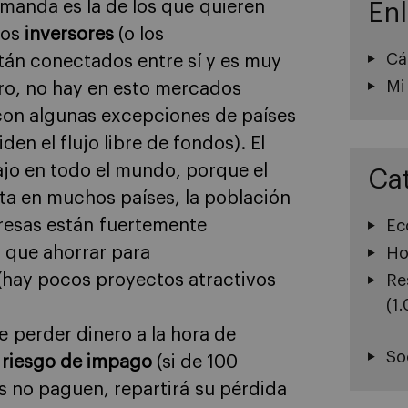
emanda es la de los que quieren
En
los
inversores
(o los
Cá
án conectados entre sí y es muy
Mi
otro, no hay en esto mercados
con algunas excepciones de países
den el flujo libre de fondos). El
ajo en todo el mundo, porque el
Ca
lta en muchos países, la población
presas están fuertemente
Ec
 que ahorrar para
Ho
 (hay pocos proyectos atractivos
Re
(1
e perder dinero a la hora de
So
l
riesgo de impago
(si de 100
s no paguen, repartirá su pérdida