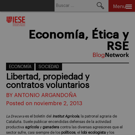
Buscar:
Menu
Skip
to
content
Economía, Ética y
RSE
ECONOMÍA
SOCIEDAD
Libertad, propiedad y
contratos voluntarios
BY ANTONIO ARGANDOÑA
Posted on noviembre 2, 2013
La Drecera
es el boletín del
Institut Agrícola
,
la patronal agraria de
Cataluña. Suele publicar encendidas defensas de la actividad
productiva
agrícola
y
ganadera
contra las diversas agresiones que el
sector sufre, casi siempre de los
políticos
, el
lobi ecologista
y los