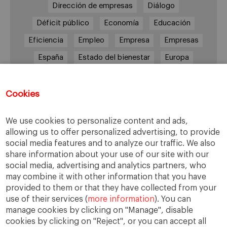
Dirección de empresas
Diálogo
Déficit público
Economía
Educación
Eficiencia
Empleo
Empresa
Empresas
España
Estado del bienestar
Europa
Familia
Hogar
Justicia
persona
Política
Recesión
Recuperación
Cookies
Reforma laboral
Reformas
responsabilidad
We use cookies to personalize content and ads,
Responsabilidad social
RSC
RSE
allowing us to offer personalized advertising, to provide
social media features and to analyze our traffic. We also
Sindicatos
Sistema financiero
Sociedad
share information about your use of our site with our
Sostenibilidad
Trabajo
Valores
Virtudes
social media, advertising and analytics partners, who
may combine it with other information that you have
Ética
Ética de la empresa
provided to them or that they have collected from your
use of their services (
more information
). You can
manage cookies by clicking on "Manage", disable
cookies by clicking on "Reject", or you can accept all