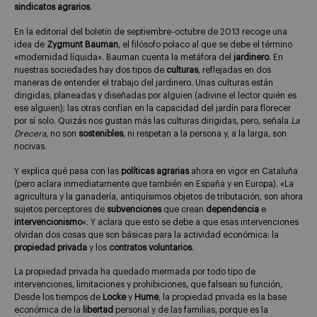
sindicatos agrarios
.
En la editorial del boletín de septiembre-octubre de 2013 recoge una
idea de
Zygmunt Bauman
, el filósofo polaco al que se debe el término
«modernidad líquida». Bauman cuenta la metáfora del
jardinero
. En
nuestras sociedades hay dos tipos de
culturas
, reflejadas en dos
maneras de entender el trabajo del jardinero. Unas culturas están
dirigidas, planeadas y diseñadas por alguien (adivine el lector quién es
ese alguien); las otras confían en la capacidad del jardín para florecer
por sí solo. Quizás nos gustan más las culturas dirigidas, pero, señala
La
Drecera
, no son
sostenibles
, ni respetan a la persona y, a la larga, son
nocivas.
Y explica qué pasa con las
políticas agrarias
ahora en vigor en Cataluña
(pero aclara inmediatamente que también en España y en Europa). «La
agricultura y la ganadería, antiquísimos objetos de tributación, son ahora
sujetos perceptores de
subvenciones
que crean
dependencia
e
intervencionismo
«. Y aclara que esto se debe a que esas intervenciones
olvidan dos cosas que son básicas para la actividad económica: la
propiedad privada
y los
contratos voluntarios
.
La propiedad privada ha quedado mermada por todo tipo de
intervenciones, limitaciones y prohibiciones, que falsean su función,
Desde los tiempos de
Locke
y
Hume
, la propiedad privada es la base
económica de la
libertad
personal y de las familias, porque es la