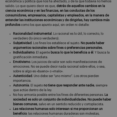
económica y política que nos ha afectado, y de la que todavía no hemos
salido. Lo que quiero decir es que,
detrás de aquellos cambios en la
ciencia económica y en las finanzas, en las conductas de los
consumidores, empresarios, capitalistas y empleados, en la manera de
entender las instituciones económicas y de dirigirlas, hay cambios más
profundos
como los que apunto aquí, sin orden ni detalle:
Racionalidad instrumental
. Lo racional es lo útil, lo correcto, lo
verdadero (lo único verdadero).
Subjetividad
. Los fines los establece el sujeto.
No puede haber
argumentos racionales sobre fines o preferencias personales.
Individualismo
. El agente
busca lo que le beneficia a él
. Y busca la
gratificación inmediata.
Emotivismo
. Los juicios de valor son solo manifestaciones de
emociones. No se puede decir nada racional sobre ellos, o sea,
sobre si algo es «bueno» o «malo».
Autenticidad
. Uno debe ser “uno mismo”. Los otros pierden
importancia.
Autonomía
. El sujeto
no tiene que responder ante nadie
, siempre
que actúe dentro de la ley.
No hay armonía posible entre los fines de diferentes personas.
La
sociedad es solo un conjunto de individualidades. No puede haber
bienes comunes
, salvo en un sentido reducido y cortoplacista.
Las relaciones humanas solo interesan si me proporcionan un
beneficio
; las relaciones humanas duraderas son molestas,