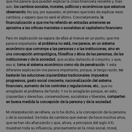
que me parece que pueden explicar la crisis financiera reciente y, más
aún,
los cambios sociales, morales, políticos y económicos que estamos
observando.
No soy, por supuesto, el primero que trata de explicar esos
cambios, y espero que no seré el último. Concretamente,
la
financialización a que me he referido en entradas anteriores se
aproxima a las críticas marxistas o socialistas al capitalismo financiero
.
Pero mi explicación se separa de ellas al menos en un punto, que me
parece importante:
el problema no está, me parece, en un sistema
económico que corrompe a las personas y a las instituciones, sino en
una concepción antropológica, filosófica y ética de las personas, de las
instituciones y de la sociedad
, que acaba dañando al conjunto, y que,
eso sí,
toma el sistema económico como vía de penetración
. Y esta
diferente explicación me parece importante, porque, si tengo razón,
no
bastarán las soluciones izquierdistas tradicionales: impuestos
progresivos, gasto social creciente, nacionalización del sistema
financiero, aumento de los controles y regulaciones, etc.
, que no
arreglarán el problema de fondo. Y no lo arreglarán porque, en esto,
izquierdas y derechas, conservadores, socialistas y liberales,
comparten
en buena medida la concepción de la persona y de la sociedad
.
Mi interpretación se refiere, ya lo he dicho, a la concepción de la persona
y de la sociedad. Se trata de cambios que vienen de hace muchos años,
que se han ido afianzando y que, ahora, a principios del siglo XXI,
muestran toda su influencia, precisamente en la crisis social, moral,