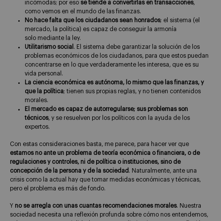
incómodas; por eso
se tiende a convertirlas en transacciones
,
como vemos en el mundo de las finanzas.
No hace falta que los ciudadanos sean honrados
; el sistema (el
mercado, la política) es capaz de conseguir la armonía
solo mediante la ley.
Utilitarismo social
. El sistema debe garantizar la solución de los
problemas económicos de los ciudadanos, para que estos puedan
concentrarse en lo que verdaderamente les interesa, que es su
vida personal.
La ciencia económica es autónoma, lo mismo que las finanzas, y
que la política
; tienen sus propias reglas, y no tienen contenidos
morales.
El mercado es capaz de autorregularse; sus problemas son
técnicos
, y se resuelven por los políticos con la ayuda de los
expertos.
Con estas consideraciones basta, me parece, para hacer ver que
estamos no ante un problema de teoría económica o financiera, o de
regulaciones y controles, ni de política o instituciones, sino de
concepción de la persona y de la sociedad
. Naturalmente, ante una
crisis como la actual hay que tomar medidas económicas y técnicas,
pero el problema es más de fondo.
Y
no se arregla con unas cuantas recomendaciones morales
. Nuestra
sociedad necesita una reflexión profunda sobre cómo nos entendemos,