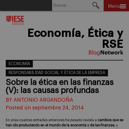
Buscar:
Menu
Skip
to
content
Economía, Ética y
RSE
ECONOMÍA
RESPONSABILIDAD SOCIAL Y ÉTICA DE LA EMPRESA
Sobre la ética en las finanzas
(V): las causas profundas
BY ANTONIO ARGANDOÑA
Posted on septiembre 24, 2014
En unas cuantas entradas anteriores he pasado revista a
cambios que se
han ido produciendo en el mundo de la economía y de las finanzas
, y