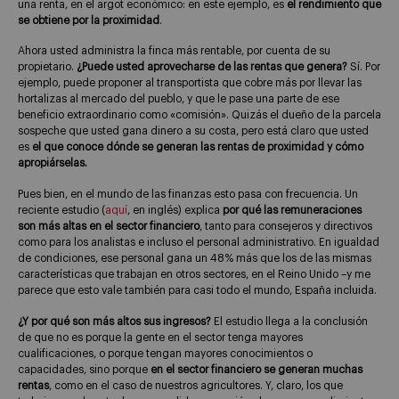
una renta, en el argot económico: en este ejemplo, es
el rendimiento que
se obtiene por la proximidad
.
Ahora usted administra la finca más rentable, por cuenta de su
propietario.
¿Puede usted aprovecharse de las rentas que genera?
Sí. Por
ejemplo, puede proponer al transportista que cobre más por llevar las
hortalizas al mercado del pueblo, y que le pase una parte de ese
beneficio extraordinario como «comisión». Quizás el dueño de la parcela
sospeche que usted gana dinero a su costa, pero está claro que usted
es
el que conoce dónde se generan las rentas de proximidad y cómo
apropiárselas.
Pues bien, en el mundo de las finanzas esto pasa con frecuencia. Un
reciente estudio (
aquí
, en inglés) explica
por qué las remuneraciones
son más altas en el sector financiero
, tanto para consejeros y directivos
como para los analistas e incluso el personal administrativo. En igualdad
de condiciones, ese personal gana un 48% más que los de las mismas
características que trabajan en otros sectores, en el Reino Unido –y me
parece que esto vale también para casi todo el mundo, España incluida.
¿Y por qué son más altos sus ingresos?
El estudio llega a la conclusión
de que no es porque la gente en el sector tenga mayores
cualificaciones, o porque tengan mayores conocimientos o
capacidades, sino porque
en el sector financiero se generan muchas
rentas
, como en el caso de nuestros agricultores. Y, claro, los que