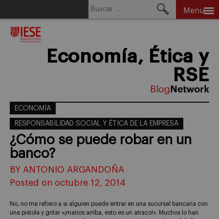
Buscar:
Menu
Skip
to
content
Economía, Ética y
RSE
ECONOMÍA
RESPONSABILIDAD SOCIAL Y ÉTICA DE LA EMPRESA
¿Cómo se puede robar en un
banco?
BY ANTONIO ARGANDOÑA
Posted on octubre 12, 2014
No, no me refiero a si alguien puede entrar en una sucursal bancaria con
una pistola y gritar «¡manos arriba, esto es un atraco!». Muchos lo han