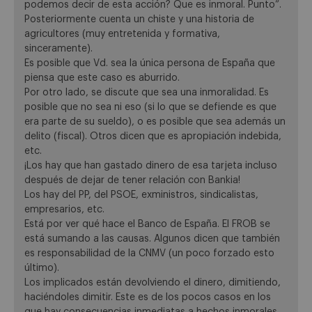
podemos decir de esta acción? Que es inmoral. Punto”.
Posteriormente cuenta un chiste y una historia de
agricultores (muy entretenida y formativa,
sinceramente).
Es posible que Vd. sea la única persona de España que
piensa que este caso es aburrido.
Por otro lado, se discute que sea una inmoralidad. Es
posible que no sea ni eso (si lo que se defiende es que
era parte de su sueldo), o es posible que sea además un
delito (fiscal). Otros dicen que es apropiación indebida,
etc.
¡Los hay que han gastado dinero de esa tarjeta incluso
después de dejar de tener relación con Bankia!
Los hay del PP, del PSOE, exministros, sindicalistas,
empresarios, etc.
Está por ver qué hace el Banco de España. El FROB se
está sumando a las causas. Algunos dicen que también
es responsabilidad de la CNMV (un poco forzado esto
último).
Los implicados están devolviendo el dinero, dimitiendo,
haciéndoles dimitir. Este es de los pocos casos en los
que hay consecuencias inmediatas a hechos inmorales