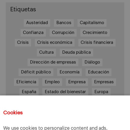
Etiquetas
Austeridad
Bancos
Capitalismo
Confianza
Corrupción
Crecimiento
Crisis
Crisis económica
Crisis financiera
Cultura
Deuda pública
Dirección de empresas
Diálogo
Déficit público
Economía
Educación
Eficiencia
Empleo
Empresa
Empresas
España
Estado del bienestar
Europa
Familia
Hogar
Justicia
persona
Política
Recesión
Recuperación
Cookies
Reforma laboral
Reformas
responsabilidad
We use cookies to personalize content and ads,