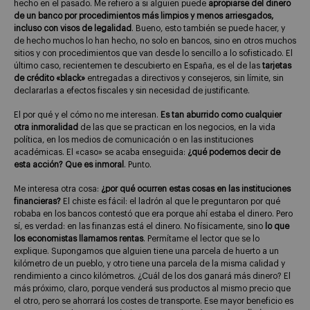
hecho en el pasado. Me refiero a si alguien puede
apropiarse del dinero
de un banco por procedimientos más limpios y menos arriesgados,
incluso con visos de legalidad
. Bueno, esto también se puede hacer, y
de hecho muchos lo han hecho, no solo en bancos, sino en otros muchos
sitios y con procedimientos que van desde lo sencillo a lo sofisticado. El
último caso, recientemen te descubierto en España, es el de las
tarjetas
de crédito «black»
entregadas a directivos y consejeros, sin límite, sin
declararlas a efectos fiscales y sin necesidad de justificante.
El por qué y el cómo no me interesan.
Es tan aburrido como cualquier
otra inmoralidad
de las que se practican en los negocios, en la vida
política, en los medios de comunicación o en las instituciones
académicas. El «caso» se acaba enseguida:
¿qué podemos decir de
esta acción? Que es inmoral
. Punto.
Me interesa otra cosa:
¿por qué ocurren estas cosas en las instituciones
financieras?
El chiste es fácil: el ladrón al que le preguntaron por qué
robaba en los bancos contestó que era porque ahí estaba el dinero. Pero
sí, es verdad: en las finanzas está el dinero. No físicamente, sino
lo que
los economistas llamamos rentas
. Permítame el lector que se lo
explique. Supongamos que alguien tiene una parcela de huerto a un
kilómetro de un pueblo, y otro tiene una parcela de la misma calidad y
rendimiento a cinco kilómetros. ¿Cuál de los dos ganará más dinero? El
más próximo, claro, porque venderá sus productos al mismo precio que
el otro, pero se ahorrará los costes de transporte. Ese mayor beneficio es