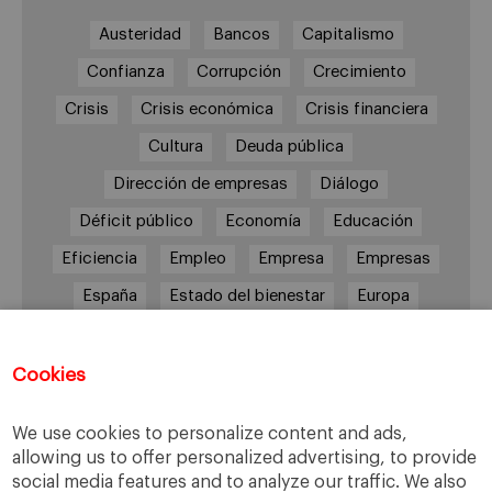
Austeridad
Bancos
Capitalismo
Confianza
Corrupción
Crecimiento
Crisis
Crisis económica
Crisis financiera
Cultura
Deuda pública
Dirección de empresas
Diálogo
Déficit público
Economía
Educación
Eficiencia
Empleo
Empresa
Empresas
España
Estado del bienestar
Europa
Familia
Hogar
Justicia
persona
Política
Recesión
Recuperación
Cookies
Reforma laboral
Reformas
responsabilidad
We use cookies to personalize content and ads,
Responsabilidad social
RSC
RSE
allowing us to offer personalized advertising, to provide
social media features and to analyze our traffic. We also
Sindicatos
Sistema financiero
Sociedad