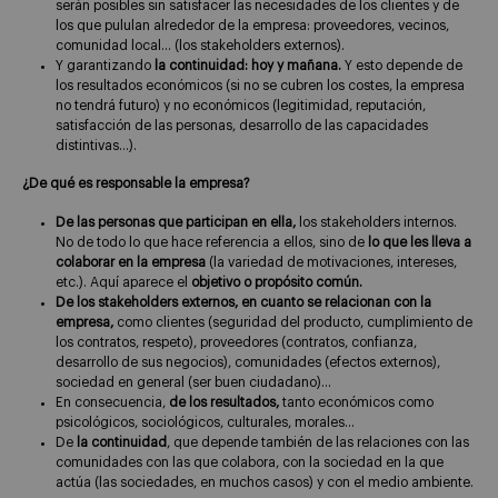
serán posibles sin satisfacer las necesidades de los clientes y de
los que pululan alrededor de la empresa: proveedores, vecinos,
comunidad local… (los stakeholders externos).
Y garantizando
la continuidad: hoy y mañana.
Y esto depende de
los resultados económicos (si no se cubren los costes, la empresa
no tendrá futuro) y no económicos (legitimidad, reputación,
satisfacción de las personas, desarrollo de las capacidades
distintivas…).
¿De qué es responsable la empresa?
De las personas que participan en ella,
los stakeholders internos.
No de todo lo que hace referencia a ellos, sino de
lo que les lleva a
colaborar en la empresa
(la variedad de motivaciones, intereses,
etc.). Aquí aparece el
objetivo o propósito común.
De los stakeholders externos, en cuanto se relacionan con la
empresa,
como clientes (seguridad del producto, cumplimiento de
los contratos, respeto), proveedores (contratos, confianza,
desarrollo de sus negocios), comunidades (efectos externos),
sociedad en general (ser buen ciudadano)…
En consecuencia,
de los resultados,
tanto económicos como
psicológicos, sociológicos, culturales, morales…
De
la continuidad
, que depende también de las relaciones con las
comunidades con las que colabora, con la sociedad en la que
actúa (las sociedades, en muchos casos) y con el medio ambiente.