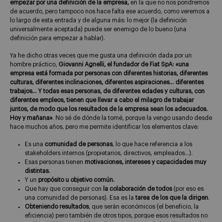
empezar por una definición de la empresa,
en la que no nos pondremos
de acuerdo, pero tampoco nos hace falta ese acuerdo, como veremos a
lo largo de esta entrada y de alguna más: lo mejor (la definición
universalmente aceptada) puede ser enemigo de lo bueno (una
definición para empezar a hablar).
Ya he dicho otras veces que me gusta una definición dada por un
hombre práctico,
Giovanni Agnelli, el fundador de Fiat SpA:
«una
empresa está formada por personas con diferentes historias, diferentes
culturas, diferentes inclinaciones, diferentes aspiraciones… diferentes
trabajos… Y todas esas personas, de diferentes edades y culturas, con
diferentes empleos, tienen que llevar a cabo el milagro de trabajar
juntos, de modo que los resultados de la empresa sean los adecuados.
Hoy y mañana»
. No sé de dónde la tomé, porque la vengo usando desde
hace muchos años, pero me permite identificar los elementos clave:
Es una
comunidad de personas
, lo que hace referencia a los
stakeholders internos (propietarios, directivos, empleados…).
Esas personas tienen
motivaciones, intereses y capacidades muy
distintas.
Y un
propósito u objetivo común.
Que hay que conseguir con
la colaboración de todos
(por eso es
una comunidad de personas). Esa es la
tarea de los que la dirigen
.
Obteniendo resultados
, que serán económicos (el beneficio, la
eficiencia) pero también de otros tipos, porque esos resultados no