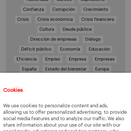
Confianza
Corrupción
Crecimiento
Crisis
Crisis económica
Crisis financiera
Cultura
Deuda pública
Dirección de empresas
Diálogo
Déficit público
Economía
Educación
Eficiencia
Empleo
Empresa
Empresas
España
Estado del bienestar
Europa
Familia
Hogar
Justicia
persona
Política
Recesión
Recuperación
Cookies
Reforma laboral
Reformas
responsabilidad
We use cookies to personalize content and ads,
Responsabilidad social
RSC
RSE
allowing us to offer personalized advertising, to provide
social media features and to analyze our traffic. We also
Sindicatos
Sistema financiero
Sociedad
share information about your use of our site with our
Sostenibilidad
Trabajo
Valores
Virtudes