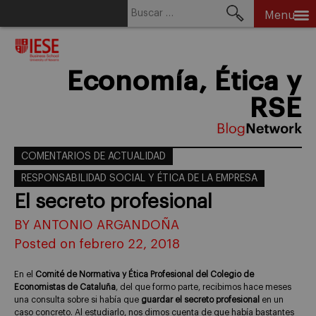
Buscar:
Menu
Skip
to
content
Economía, Ética y
RSE
COMENTARIOS DE ACTUALIDAD
RESPONSABILIDAD SOCIAL Y ÉTICA DE LA EMPRESA
El secreto profesional
BY ANTONIO ARGANDOÑA
Posted on febrero 22, 2018
En el
Comité de Normativa y Ética Profesional del Colegio de
Economistas de Cataluña
, del que formo parte, recibimos hace meses
una consulta sobre si había que
guardar el secreto profesional
en un
caso concreto. Al estudiarlo, nos dimos cuenta de que había bastantes