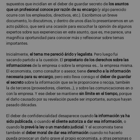
supuestos que incidían en el deber de guardar secreto de
los asuntos
que un profesional conoce por razón de su encargo
(y algo parecido
ocurre con los empleados, directivos, etc.). Escribimos un breve
documento, lo discutimos, y dentro de unos días lo presentaremos en un
acto público, que será una ocasión para escuchar la opinión de algunos
expertos sobre sus experiencias en este asunto, que es, me parece, una
magnífica oportunidad para conocer más y reflexionar sobre temas
importantes.
Inicialmente,
el tema me pareció árido y legalista
. Pero luego fui
sacando partido a la cuestión. El
propietario de los derechos sobre las
informaciones
de la empresa o sobre la empresa es… la empresa misma.
El economista, como consultor o asesor, tiene
derecho a la información
necesaria para su encargo
, pero esto lleva consigo el
deber de guardar
el secreto
sobre la información que se le proporcione o recoja, también
la de terceros (proveedores, clientes…), y sobre las comunicaciones en o
con la empresa. Y ese deber se mantiene
sin límite en el tiempo,
porque
el daño causado por su revelación puede ser importante, aunque hayan
pasado décadas.
El deber de confidencialidad desaparece cuando
la información ya ha
sido publicada
, o cuando
el cliente autoriza a dar esa información
, o
cuando
lo prevé la ley o un mandato judicial
. Y el economista tiene
también el
deber moral de dar esa información
cuando no hacerlo
pueda provocar un daño grave al propio economista, a otras personas o