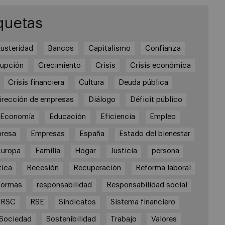
quetas
usteridad
Bancos
Capitalismo
Confianza
rupción
Crecimiento
Crisis
Crisis económica
Crisis financiera
Cultura
Deuda pública
irección de empresas
Diálogo
Déficit público
Economía
Educación
Eficiencia
Empleo
resa
Empresas
España
Estado del bienestar
Europa
Familia
Hogar
Justicia
persona
tica
Recesión
Recuperación
Reforma laboral
formas
responsabilidad
Responsabilidad social
RSC
RSE
Sindicatos
Sistema financiero
Sociedad
Sostenibilidad
Trabajo
Valores