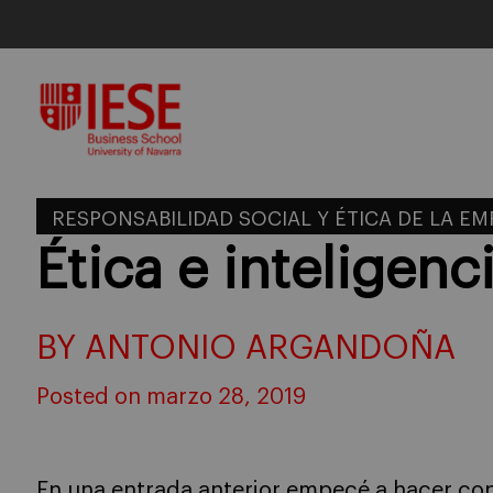
Skip
to
content
RESPONSABILIDAD SOCIAL Y ÉTICA DE LA E
Ética e inteligencia
BY ANTONIO ARGANDOÑA
Posted on marzo 28, 2019
En una entrada anterior empecé a hacer co