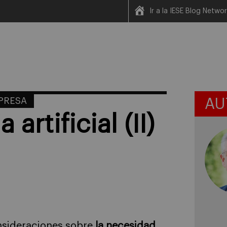
Ir a la IESE Blog Netwo
MPRESA
AU
 artificial (II)
nsideraciones sobre
la necesidad