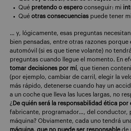
Qué
pretendo o espero
conseguir: mi
in
Qué
otras consecuencias
puede tener m
… y, lógicamente, esas preguntas necesitan
bien pensadas, entre otras razones porque e
automóvil (si es que tiene volante) no ten
preguntas cuando llegue el momento. En e
tomar decisiones por mí
, que tienen conten
(por ejemplo, cambiar de carril, elegir la ve
más rápido, detenerse cuando hay un accid
a un coche que lleva las luces largas, no re
¿
De quién será la responsabilidad ética por
fabricante, programador…, del conductor, p
máquina? Obviamente, cada uno tendrá un
máquina, que no puede ser responsable
de 