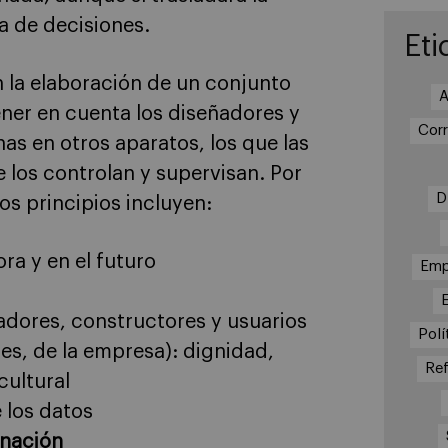
a de decisiones.
Eti
n la elaboración de un conjunto
A
ner en cuenta los diseñadores y
Cor
as en otros aparatos, los que las
e los controlan y supervisan. Por
D
os principios incluyen:
ra y en el futuro
Emp
dores, constructores y usuarios
Polí
les, de la empresa): dignidad,
Re
cultural
 los datos
inación