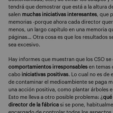
tendrá que demostrar que está a la altura d
salen
muchas iniciativas interesantes
, que 
memorias -porque ahora cada director querr
menos, un largo capítulo en una memoria q
páginas… Otra cosa es que los resultados s
sea excesivo.
Hay informes que muestran que los CSO se 
comportamientos irresponsables
en temas d
cabo
iniciativas positivas
. Lo cual no es de 
de contaminar el medioambiente se paga m
una acción positiva, como plantar árboles en
Esto me lleva a otro posible problema: ¿
qué 
director de la fábrica
si se pone, habitualm
encargado de controlar todos los aspectos 