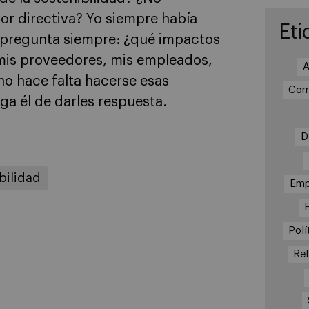
or directiva? Yo siempre había
Eti
e pregunta siempre: ¿qué impactos
 mis proveedores, mis empleados,
A
no hace falta hacerse esas
Cor
ga él de darles respuesta.
D
bilidad
Emp
Polí
Re