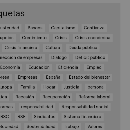
quetas
usteridad
Bancos
Capitalismo
Confianza
rupción
Crecimiento
Crisis
Crisis económica
Crisis financiera
Cultura
Deuda pública
irección de empresas
Diálogo
Déficit público
Economía
Educación
Eficiencia
Empleo
resa
Empresas
España
Estado del bienestar
Europa
Familia
Hogar
Justicia
persona
tica
Recesión
Recuperación
Reforma laboral
formas
responsabilidad
Responsabilidad social
RSC
RSE
Sindicatos
Sistema financiero
Sociedad
Sostenibilidad
Trabajo
Valores