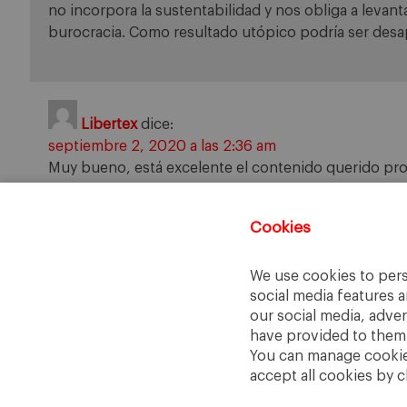
no incorpora la sustentabilidad y nos obliga a levan
burocracia. Como resultado utópico podría ser des
Libertex
dice:
septiembre 2, 2020 a las 2:36 am
Muy bueno, está excelente el contenido querido pro
artículos y hacer seguimiento a estas excelentes refl
Cookies
Comments are closed.
We use cookies to pers
social media features a
our social media, adve
have provided to them o
You can manage cookies
accept all cookies by c