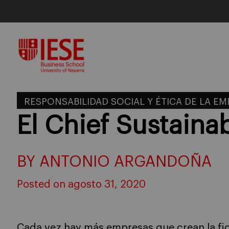
Skip
to
content
RESPONSABILIDAD SOCIAL Y ÉTICA DE LA E
El Chief Sustainab
BY ANTONIO ARGANDOÑA
Posted on agosto 31, 2020
Cada vez hay más empresas que crean la fi