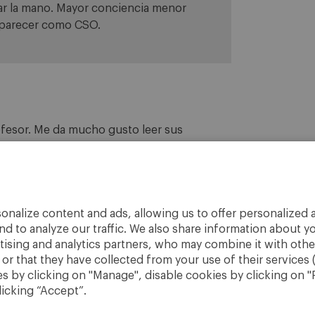
tar la mano. Mayor conciencia menor
aparecer como CSO.
fesor. Me da mucho gusto leer sus
exiones.
onalize content and ads, allowing us to offer personalized a
nd to analyze our traffic. We also share information about yo
rtising and analytics partners, who may combine it with othe
r that they have collected from your use of their services 
 by clicking on "Manage", disable cookies by clicking on "R
licking “Accept”.