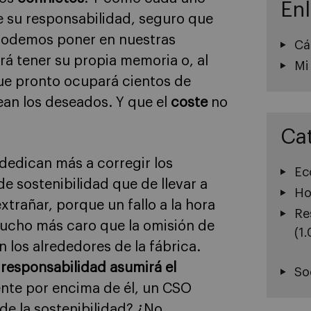
En
e su responsabilidad, seguro que
podemos poner en nuestras
Cá
á tener su propia memoria o, al
Mi
ue pronto ocupará cientos de
ean los deseados. Y que el
coste
no
Ca
dedican más a corregir los
Ec
e sostenibilidad que de llevar a
Ho
extrañar, porque un fallo a la hora
Re
ucho más caro que la omisión de
(1
 los alrededores de la fábrica.
responsabilidad asumirá el
So
ente por encima de él, un CSO
de la sostenibilidad? ¿No