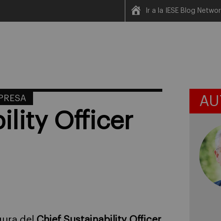
Ir a la IESE Blog Netwo
MPRESA
AU
ility Officer
gura del
Chief Sustainability Officer