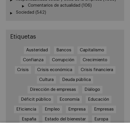
Comentarios de actualidad
(106)
Sociedad
(542)
Etiquetas
Austeridad
Bancos
Capitalismo
Confianza
Corrupción
Crecimiento
Crisis
Crisis económica
Crisis financiera
Cultura
Deuda pública
Dirección de empresas
Diálogo
Déficit público
Economía
Educación
Eficiencia
Empleo
Empresa
Empresas
España
Estado del bienestar
Europa
Familia
Hogar
Justicia
persona