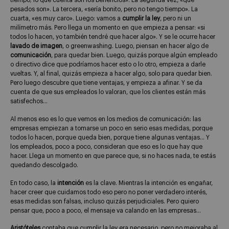
tiempo; lo que cuenta son los beneficios». La segunda vez, «qué
pesados son». La tercera, «sería bonito, pero no tengo tiempo». La
cuarta, «es muy caro». Luego: vamos a
cumplir la ley
, pero ni un
milímetro más. Pero llega un momento en que empieza a pensar: «si
todos lo hacen, yo también tendré que hacer algo». Y se le ocurre hacer
lavado de imagen
, o greenwashing. Luego, piensan en hacer algo de
comunicación
, para quedar bien. Luego, quizás porque algún empleado
o directivo dice que podríamos hacer esto o lo otro, empieza a darle
vueltas. Y, al final, quizás empieza a hacer algo, solo para quedar bien.
Pero luego descubre que tiene ventajas, y empieza a afinar. Y se da
cuenta de que sus empleados lo valoran, que los clientes están más
satisfechos…
Al menos eso es lo que vemos en los medios de comunicación: las
empresas empiezan a tomarse un poco en serio esas medidas, porque
todos lo hacen, porque queda bien, porque tiene algunas ventajas… Y
los empleados, poco a poco, consideran que eso es lo que hay que
hacer. Llega un momento en que parece que, si no haces nada, te estás
quedando descolgado.
En todo caso, la
intención
es la clave. Mientras la intención es engañar,
hacer creer que cuidamos todo eso pero no poner verdadero interés,
esas medidas son falsas, incluso quizás perjudiciales. Pero quiero
pensar que, poco a poco, el mensaje va calando en las empresas…
Aristóteles
contaba que cumplir la ley era necesario, pero no mejoraba al