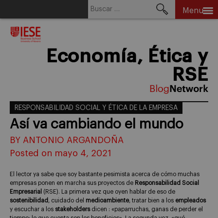
Buscar:
Menu
Skip
to
content
Economía, Ética y
RSE
RESPONSABILIDAD SOCIAL Y ÉTICA DE LA EMPRESA
Así va cambiando el mundo
BY ANTONIO ARGANDOÑA
Posted on mayo 4, 2021
El lector ya sabe que soy bastante pesimista acerca de cómo muchas
empresas ponen en marcha sus proyectos de
Responsabilidad Social
Empresarial
(RSE). La primera vez que oyen hablar de eso de
sostenibilidad
, cuidado del
medioambiente
, tratar bien a los
empleados
y escuchar a los
stakeholders
dicen : «paparruchas, ganas de perder el