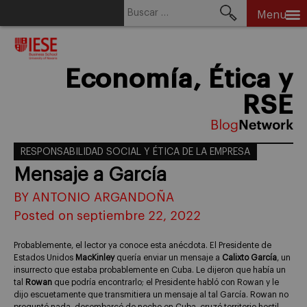
Buscar:
Menu
Skip
to
content
Economía, Ética y
RSE
RESPONSABILIDAD SOCIAL Y ÉTICA DE LA EMPRESA
Mensaje a García
BY ANTONIO ARGANDOÑA
Posted on septiembre 22, 2022
Probablemente, el lector ya conoce esta anécdota. El Presidente de
Estados Unidos
MacKinley
quería enviar un mensaje a
Calixto García
, un
insurrecto que estaba probablemente en Cuba. Le dijeron que había un
tal
Rowan
que podría encontrarlo; el Presidente habló con Rowan y le
dijo escuetamente que transmitiera un mensaje al tal García. Rowan no