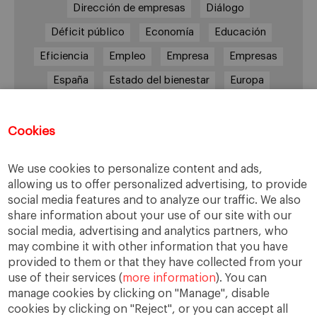
Dirección de empresas
Diálogo
Déficit público
Economía
Educación
Eficiencia
Empleo
Empresa
Empresas
España
Estado del bienestar
Europa
Familia
Hogar
Justicia
persona
Política
Recesión
Recuperación
Cookies
Reforma laboral
Reformas
responsabilidad
We use cookies to personalize content and ads,
Responsabilidad social
RSC
RSE
allowing us to offer personalized advertising, to provide
social media features and to analyze our traffic. We also
Sindicatos
Sistema financiero
Sociedad
share information about your use of our site with our
Sostenibilidad
Trabajo
Valores
Virtudes
social media, advertising and analytics partners, who
may combine it with other information that you have
Ética
Ética de la empresa
provided to them or that they have collected from your
use of their services (
more information
). You can
manage cookies by clicking on "Manage", disable
cookies by clicking on "Reject", or you can accept all