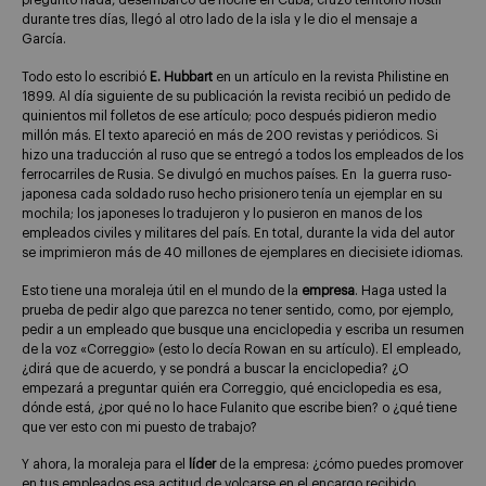
preguntó nada, desembarcó de noche en Cuba, cruzó territorio hostil
durante tres días, llegó al otro lado de la isla y le dio el mensaje a
García.
Todo esto lo escribió
E. Hubbart
en un artículo en la revista Philistine en
1899. Al día siguiente de su publicación la revista recibió un pedido de
quinientos mil folletos de ese artículo; poco después pidieron medio
millón más. El texto apareció en más de 200 revistas y periódicos. Si
hizo una traducción al ruso que se entregó a todos los empleados de los
ferrocarriles de Rusia. Se divulgó en muchos países. En la guerra ruso-
japonesa cada soldado ruso hecho prisionero tenía un ejemplar en su
mochila; los japoneses lo tradujeron y lo pusieron en manos de los
empleados civiles y militares del país. En total, durante la vida del autor
se imprimieron más de 40 millones de ejemplares en diecisiete idiomas.
Esto tiene una moraleja útil en el mundo de la
empresa
. Haga usted la
prueba de pedir algo que parezca no tener sentido, como, por ejemplo,
pedir a un empleado que busque una enciclopedia y escriba un resumen
de la voz «Correggio» (esto lo decía Rowan en su artículo). El empleado,
¿dirá que de acuerdo, y se pondrá a buscar la enciclopedia? ¿O
empezará a preguntar quién era Correggio, qué enciclopedia es esa,
dónde está, ¿por qué no lo hace Fulanito que escribe bien? o ¿qué tiene
que ver esto con mi puesto de trabajo?
Y ahora, la moraleja para el
líder
de la empresa: ¿cómo puedes promover
en tus empleados esa actitud de volcarse en el encargo recibido,