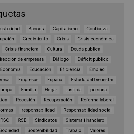
quetas
usteridad
Bancos
Capitalismo
Confianza
rupción
Crecimiento
Crisis
Crisis económica
Crisis financiera
Cultura
Deuda pública
irección de empresas
Diálogo
Déficit público
Economía
Educación
Eficiencia
Empleo
resa
Empresas
España
Estado del bienestar
Europa
Familia
Hogar
Justicia
persona
tica
Recesión
Recuperación
Reforma laboral
formas
responsabilidad
Responsabilidad social
RSC
RSE
Sindicatos
Sistema financiero
Sociedad
Sostenibilidad
Trabajo
Valores