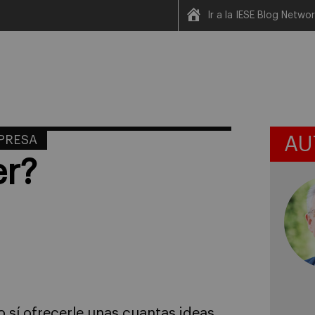
Ir a la IESE Blog Netwo
MPRESA
AU
er?
 sí ofrecerle unas cuantas ideas