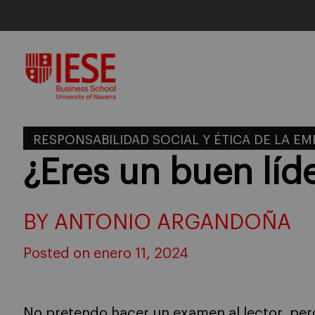
Skip
to
content
RESPONSABILIDAD SOCIAL Y ÉTICA DE LA E
¿Eres un buen líd
BY ANTONIO ARGANDOÑA
Posted on enero 11, 2024
No pretendo hacer un examen al lector, pero