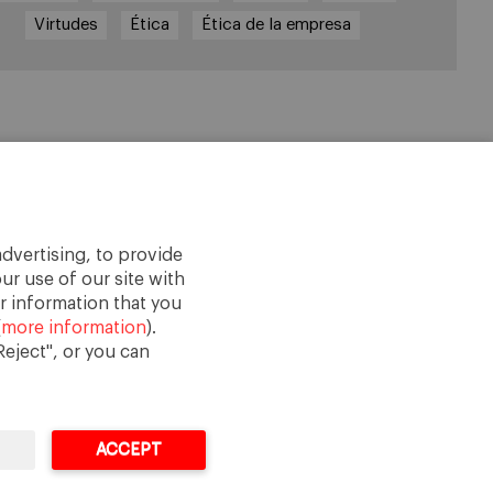
Virtudes
Ética
Ética de la empresa
dvertising, to provide
ur use of our site with
r information that you
(
more information
).
eject", or you can
ACCEPT
Legal Notice
Terms of Use