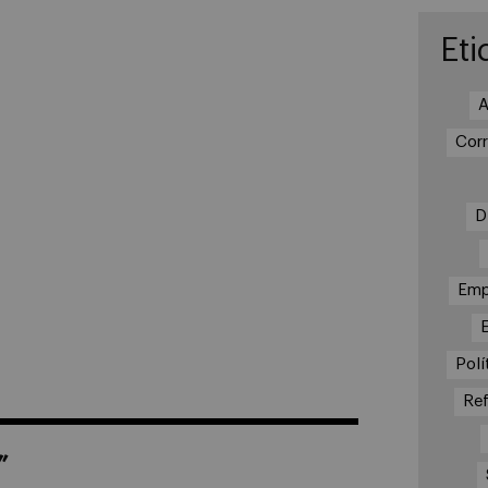
Eti
A
Cor
D
Emp
Polí
Re
”