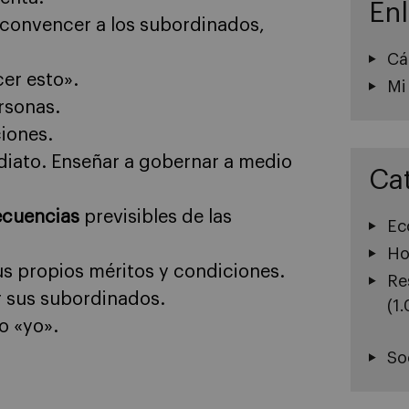
En
e convencer a los subordinados,
Cá
cer esto».
Mi
rsonas.
ciones.
ediato. Enseñar a gobernar a medio
Ca
cuencias
previsibles de las
Ec
Ho
sus propios méritos y condiciones.
Re
 sus subordinados.
(1
o «yo».
So