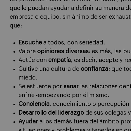
que le puedan ayudar a definir su manera 
empresa o equipo, sin ánimo de ser exhaust
que:
Escuche
a todos, con seriedad.
Valore
opiniones diversas
: es más, las b
Actúe con
empatía
, es decir, acepte y 
Cultive una cultura de
confianza
: que to
miedo.
Se esfuerce por
sanar
las relaciones den
enfríe -empezando por él mismo.
Conciencia
, conocimiento o percepción 
Desarrollo del liderazgo
de sus colegas y
Ayudar
a los demás fuera del ámbito prof
situaciones y problemas y tenerlos en cu