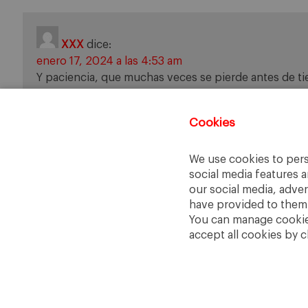
XXX
dice:
enero 17, 2024 a las 4:53 am
Y paciencia, que muchas veces se pierde antes de t
Argandoña.
Cookies
Comments are closed.
We use cookies to pers
social media features a
our social media, adve
have provided to them o
You can manage cookies
accept all cookies by c
IESE Business School
University of Navarra