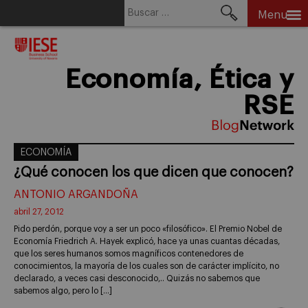
Buscar:
Menu
Skip
to
content
Economía, Ética y
RSE
ECONOMÍA
¿Qué conocen los que dicen que conocen?
ANTONIO ARGANDOÑA
abril 27, 2012
Pido perdón, porque voy a ser un poco «filosófico». El Premio Nobel de
Economía Friedrich A. Hayek explicó, hace ya unas cuantas décadas,
que los seres humanos somos magníficos contenedores de
conocimientos, la mayoría de los cuales son de carácter implícito, no
declarado, a veces casi desconocido,.. Quizás no sabemos que
sabemos algo, pero lo […]