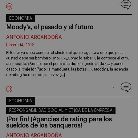
ECONOMÍA
Moody’s, el pasado y el futuro
ANTONIO ARGANDOÑA
febrero 14, 2012
El lector ya debe conocer el chiste del que pregunta a uno que pasa:
«Usted debe ser bombero, ¿no?». «¿Cómo lo sabe?», le contesta el otro,
asombrado. «Bueno, por el porte decidido, el gesto audaz,… y por el
casco, al traje ignífugo, la manguera, las botas,…». Moody’s, la agencia
de rating ha rebajado, una vez […]
1
ECONOMÍA
RESPONSABILIDAD SOCIAL Y ÉTICA DE LA EMPRESA
¡Por fin! ¡Agencias de rating para los
sueldos de los banqueros!
ANTONIO ARGANDOÑA