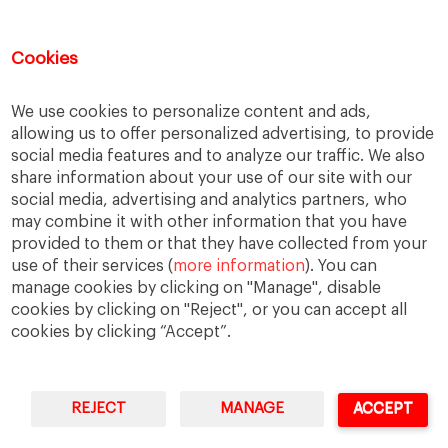
Eficiencia
Empleo
Empresa
Empresas
España
Estado del bienestar
Europa
Cookies
Familia
Hogar
Justicia
persona
We use cookies to personalize content and ads,
Política
Recesión
Recuperación
allowing us to offer personalized advertising, to provide
Reforma laboral
Reformas
responsabilidad
social media features and to analyze our traffic. We also
share information about your use of our site with our
Responsabilidad social
RSC
RSE
social media, advertising and analytics partners, who
Sindicatos
Sistema financiero
Sociedad
may combine it with other information that you have
provided to them or that they have collected from your
Sostenibilidad
Trabajo
Valores
Virtudes
use of their services (
more information
). You can
Ética
Ética de la empresa
manage cookies by clicking on "Manage", disable
cookies by clicking on "Reject", or you can accept all
cookies by clicking “Accept”.
REJECT
MANAGE
ACCEPT
IESE Business School
University of Navarra