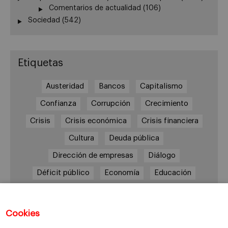
Comentarios de actualidad
(106)
Sociedad
(542)
Etiquetas
Austeridad
Bancos
Capitalismo
Confianza
Corrupción
Crecimiento
Crisis
Crisis económica
Crisis financiera
Cultura
Deuda pública
Dirección de empresas
Diálogo
Déficit público
Economía
Educación
Eficiencia
Empleo
Empresa
Empresas
España
Estado del bienestar
Europa
Cookies
Familia
Hogar
Justicia
persona