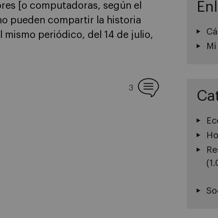
En
dores [o computadoras, según el
 no pueden compartir la historia
Cá
 mismo periódico, del 14 de julio,
Mi
3
Ca
Ec
Ho
Re
(1
So