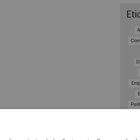
Eti
A
Cor
D
Emp
Polí
Re