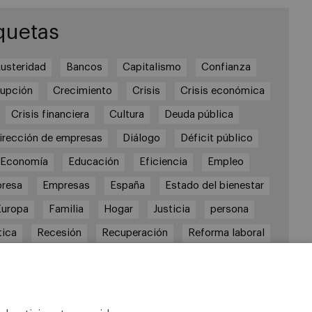
quetas
usteridad
Bancos
Capitalismo
Confianza
rupción
Crecimiento
Crisis
Crisis económica
Crisis financiera
Cultura
Deuda pública
irección de empresas
Diálogo
Déficit público
Economía
Educación
Eficiencia
Empleo
resa
Empresas
España
Estado del bienestar
Europa
Familia
Hogar
Justicia
persona
tica
Recesión
Recuperación
Reforma laboral
formas
responsabilidad
Responsabilidad social
RSC
RSE
Sindicatos
Sistema financiero
Sociedad
Sostenibilidad
Trabajo
Valores