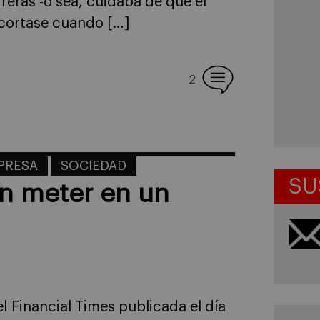
eras -o sea, cuidaba de que el
e cortase cuando […]
2
MPRESA
SOCIEDAD
SU
en meter en un
el Financial Times publicada el día