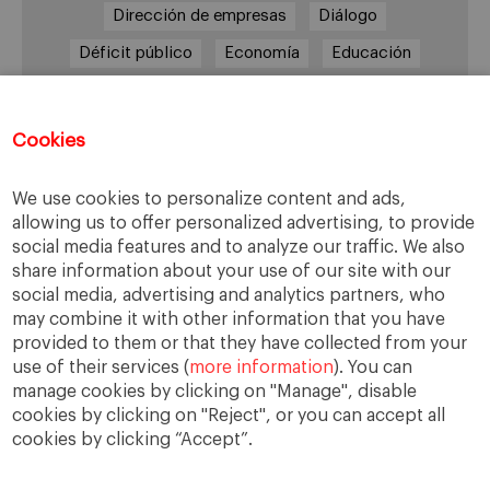
Dirección de empresas
Diálogo
Déficit público
Economía
Educación
Eficiencia
Empleo
Empresa
Empresas
España
Estado del bienestar
Europa
Cookies
Familia
Hogar
Justicia
persona
We use cookies to personalize content and ads,
Política
Recesión
Recuperación
allowing us to offer personalized advertising, to provide
Reforma laboral
Reformas
responsabilidad
social media features and to analyze our traffic. We also
share information about your use of our site with our
Responsabilidad social
RSC
RSE
social media, advertising and analytics partners, who
Sindicatos
Sistema financiero
Sociedad
may combine it with other information that you have
provided to them or that they have collected from your
Sostenibilidad
Trabajo
Valores
Virtudes
use of their services (
more information
). You can
Ética
Ética de la empresa
manage cookies by clicking on "Manage", disable
cookies by clicking on "Reject", or you can accept all
cookies by clicking “Accept”.