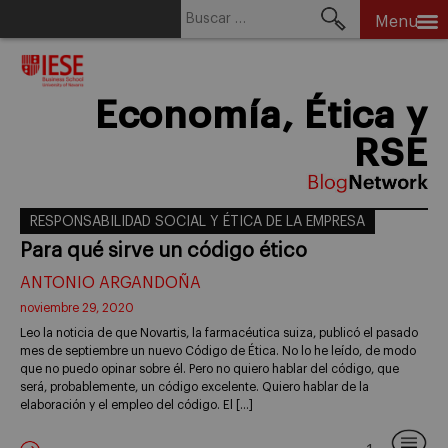
Buscar:
Menu
Skip
to
content
Economía, Ética y
RSE
RESPONSABILIDAD SOCIAL Y ÉTICA DE LA EMPRESA
Para qué sirve un código ético
ANTONIO ARGANDOÑA
noviembre 29, 2020
Leo la noticia de que Novartis, la farmacéutica suiza, publicó el pasado
mes de septiembre un nuevo Código de Ética. No lo he leído, de modo
que no puedo opinar sobre él. Pero no quiero hablar del código, que
será, probablemente, un código excelente. Quiero hablar de la
elaboración y el empleo del código. El […]