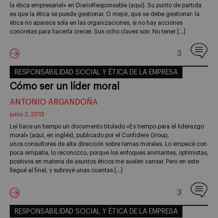
la ética empresarial» en DiarioResponsable (aquí). Su punto de partida
es que la ética se puede gestionar. O mejor, que se debe gestionar: la
ética no aparece sola en las organizaciones, si no hay acciones
concretas para hacerla crecer. Sus ocho claves son: No tener […]
3
RESPONSABILIDAD SOCIAL Y ÉTICA DE LA EMPRESA
Cómo ser un líder moral
ANTONIO ARGANDOÑA
junio 3, 2013
Leí hace un tiempo un documento titulado «Es tiempo para el liderazgo
moral» (aquí, en inglés), publicado por el Confidere Group,
unos consultores de alta dirección sobre temas morales. Lo empecé con
poca simpatía, lo reconozco, porque los enfoques animantes, optimistas,
positivos en materia de asuntos éticos me suelen cansar. Pero en este
llegué al final, y subrayé unas cuantas […]
3
RESPONSABILIDAD SOCIAL Y ÉTICA DE LA EMPRESA