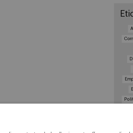
Eti
A
Cor
D
Emp
Polí
Re