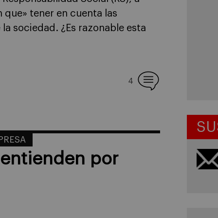
n que» tener en cuenta las
 la sociedad. ¿Es razonable esta
4
SU
MPRESA
 entienden por