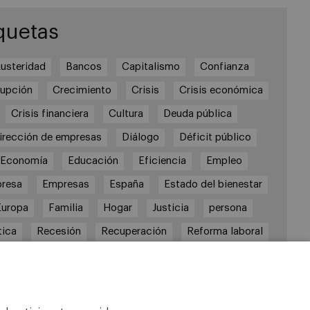
quetas
usteridad
Bancos
Capitalismo
Confianza
rupción
Crecimiento
Crisis
Crisis económica
Crisis financiera
Cultura
Deuda pública
irección de empresas
Diálogo
Déficit público
Economía
Educación
Eficiencia
Empleo
resa
Empresas
España
Estado del bienestar
Europa
Familia
Hogar
Justicia
persona
tica
Recesión
Recuperación
Reforma laboral
formas
responsabilidad
Responsabilidad social
RSC
RSE
Sindicatos
Sistema financiero
Sociedad
Sostenibilidad
Trabajo
Valores