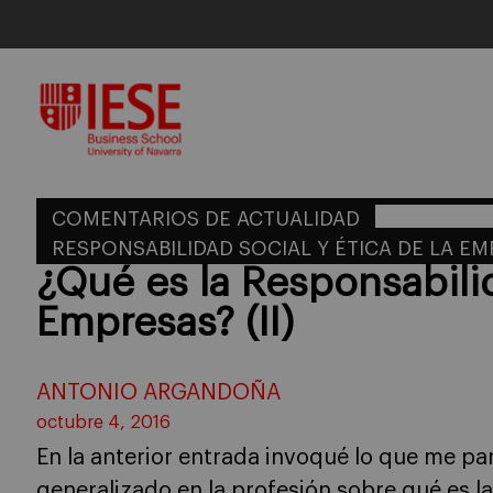
Skip
to
content
COMENTARIOS DE ACTUALIDAD
RESPONSABILIDAD SOCIAL Y ÉTICA DE LA E
¿Qué es la Responsabili
Empresas? (II)
ANTONIO ARGANDOÑA
octubre 4, 2016
En la anterior entrada invoqué lo que me pa
generalizado en la profesión sobre qué es la