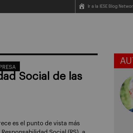
Ir a la IESE Blog Netwo
AU
MPRESA
dad Social de las
rece es el punto de vista más
 Responsabilidad Social (RS), a