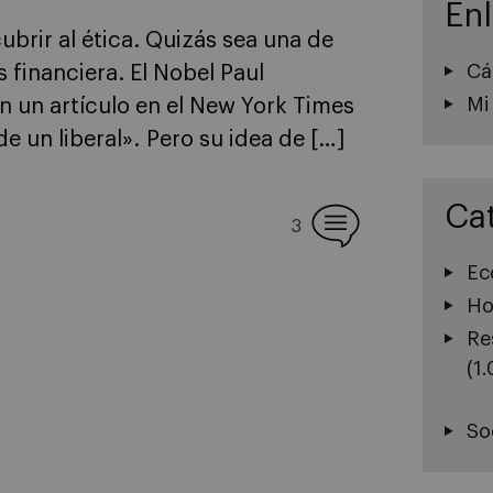
En
rir al ética. Quizás sea una de
Cá
s financiera. El Nobel Paul
Mi
n un artículo en el New York Times
de un liberal». Pero su idea de […]
Ca
3
Ec
Ho
Re
(1
So