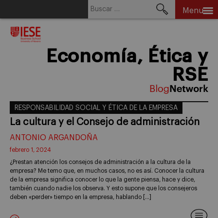
Buscar:
Menu
Skip
to
content
Economía, Ética y
RSE
RESPONSABILIDAD SOCIAL Y ÉTICA DE LA EMPRESA
La cultura y el Consejo de administración
ANTONIO ARGANDOÑA
febrero 1, 2024
¿Prestan atención los consejos de administración a la cultura de la
empresa? Me temo que, en muchos casos, no es así. Conocer la cultura
de la empresa significa conocer lo que la gente piensa, hace y dice,
también cuando nadie los observa. Y esto supone que los consejeros
deben «perder» tiempo en la empresa, hablando […]