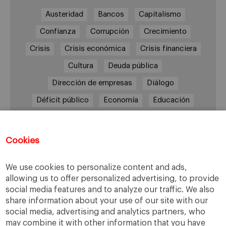
Austeridad
Bancos
Capitalismo
Confianza
Corrupción
Crecimiento
Crisis
Crisis económica
Crisis financiera
Cultura
Deuda pública
Dirección de empresas
Diálogo
Déficit público
Economía
Educación
Eficiencia
Empleo
Empresa
Empresas
España
Estado del bienestar
Europa
Cookies
Familia
Hogar
Justicia
persona
We use cookies to personalize content and ads,
Política
Recesión
Recuperación
allowing us to offer personalized advertising, to provide
Reforma laboral
Reformas
responsabilidad
social media features and to analyze our traffic. We also
share information about your use of our site with our
Responsabilidad social
RSC
RSE
social media, advertising and analytics partners, who
Sindicatos
Sistema financiero
Sociedad
may combine it with other information that you have