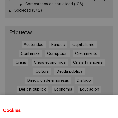
Comentarios de actualidad
(106)
Sociedad
(542)
Etiquetas
Austeridad
Bancos
Capitalismo
Confianza
Corrupción
Crecimiento
Crisis
Crisis económica
Crisis financiera
Cultura
Deuda pública
Dirección de empresas
Diálogo
Déficit público
Economía
Educación
Eficiencia
Empleo
Empresa
Empresas
España
Estado del bienestar
Europa
Cookies
Familia
Hogar
Justicia
persona