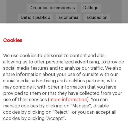
Dirección de empresas
Diálogo
Déficit público
Economía
Educación
Eficiencia
Empleo
Empresa
Empresas
España
Estado del bienestar
Europa
Cookies
Familia
Hogar
Justicia
persona
We use cookies to personalize content and ads,
Política
Recesión
Recuperación
allowing us to offer personalized advertising, to provide
Reforma laboral
Reformas
responsabilidad
social media features and to analyze our traffic. We also
share information about your use of our site with our
Responsabilidad social
RSC
RSE
social media, advertising and analytics partners, who
Sindicatos
Sistema financiero
Sociedad
may combine it with other information that you have
provided to them or that they have collected from your
Sostenibilidad
Trabajo
Valores
Virtudes
use of their services (
more information
). You can
Ética
Ética de la empresa
manage cookies by clicking on "Manage", disable
cookies by clicking on "Reject", or you can accept all
cookies by clicking “Accept”.