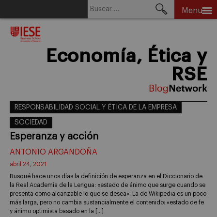
Buscar:
Menu
Skip
to
content
Economía, Ética y
RSE
RESPONSABILIDAD SOCIAL Y ÉTICA DE LA EMPRESA
SOCIEDAD
Esperanza y acción
ANTONIO ARGANDOÑA
abril 24, 2021
Busqué hace unos días la definición de esperanza en el Diccionario de
la Real Academia de la Lengua: «estado de ánimo que surge cuando se
presenta como alcanzable lo que se desea». La de Wikipedia es un poco
más larga, pero no cambia sustancialmente el contenido: «estado de fe
y ánimo optimista basado en la […]