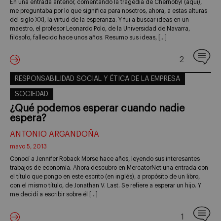
En una entrada anterior, comentando la tragedia de Chernobyl (aquí),
me preguntaba por lo que significa para nosotros, ahora, a estas alturas
del siglo XXI, la virtud de la esperanza. Y fui a buscar ideas en un
maestro, el profesor Leonardo Polo, de la Universidad de Navarra,
filósofo, fallecido hace unos años. Resumo sus ideas, […]
2
RESPONSABILIDAD SOCIAL Y ÉTICA DE LA EMPRESA
SOCIEDAD
¿Qué podemos esperar cuando nadie
espera?
ANTONIO ARGANDOÑA
mayo 5, 2013
Conocí a Jennifer Roback Morse hace años, leyendo sus interesantes
trabajos de economía. Ahora descubro en MercatorNet una entrada con
el título que pongo en este escrito (en inglés), a propósito de un libro,
con el mismo título, de Jonathan V. Last. Se refiere a esperar un hijo. Y
me decidí a escribir sobre él […]
1