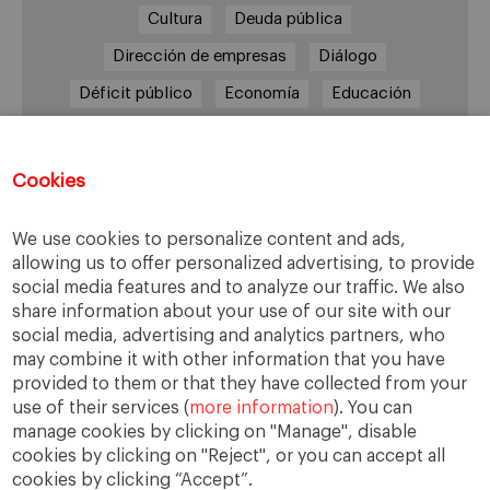
Cultura
Deuda pública
Dirección de empresas
Diálogo
Déficit público
Economía
Educación
Eficiencia
Empleo
Empresa
Empresas
España
Estado del bienestar
Europa
Cookies
Familia
Hogar
Justicia
persona
We use cookies to personalize content and ads,
Política
Recesión
Recuperación
allowing us to offer personalized advertising, to provide
Reforma laboral
Reformas
responsabilidad
social media features and to analyze our traffic. We also
share information about your use of our site with our
Responsabilidad social
RSC
RSE
social media, advertising and analytics partners, who
Sindicatos
Sistema financiero
Sociedad
may combine it with other information that you have
provided to them or that they have collected from your
Sostenibilidad
Trabajo
Valores
Virtudes
use of their services (
more information
). You can
Ética
Ética de la empresa
manage cookies by clicking on "Manage", disable
cookies by clicking on "Reject", or you can accept all
cookies by clicking “Accept”.