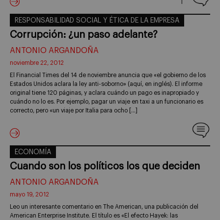
1
RESPONSABILIDAD SOCIAL Y ÉTICA DE LA EMPRESA
Corrupción: ¿un paso adelante?
ANTONIO ARGANDOÑA
noviembre 22, 2012
El Financial Times del 14 de noviembre anuncia que «el gobierno de los
Estados Unidos aclara la ley anti-soborno» (aquí, en inglés). El informe
original tiene 120 páginas, y aclara cuándo un pago es inapropiado y
cuándo no lo es. Por ejemplo, pagar un viaje en taxi a un funcionario es
correcto, pero «un viaje por Italia para ocho […]
ECONOMÍA
Cuando son los políticos los que deciden
ANTONIO ARGANDOÑA
mayo 19, 2012
Leo un interesante comentario en The American, una publicación del
American Enterprise Institute. El título es «El efecto Hayek: las