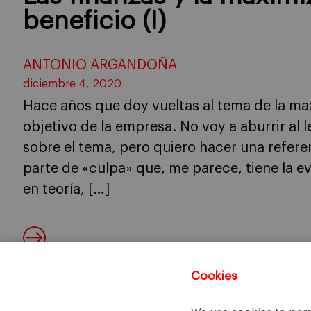
beneficio (I)
ANTONIO ARGANDOÑA
diciembre 4, 2020
Hace años que doy vueltas al tema de la ma
objetivo de la empresa. No voy a aburrir al 
sobre el tema, pero quiero hacer una refere
parte de «culpa» que, me parece, tiene la ev
en teoría, […]
Cookies