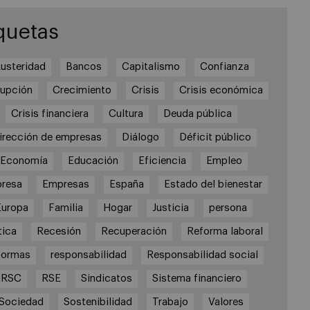
quetas
usteridad
Bancos
Capitalismo
Confianza
rupción
Crecimiento
Crisis
Crisis económica
Crisis financiera
Cultura
Deuda pública
irección de empresas
Diálogo
Déficit público
Economía
Educación
Eficiencia
Empleo
resa
Empresas
España
Estado del bienestar
Europa
Familia
Hogar
Justicia
persona
tica
Recesión
Recuperación
Reforma laboral
formas
responsabilidad
Responsabilidad social
RSC
RSE
Sindicatos
Sistema financiero
Sociedad
Sostenibilidad
Trabajo
Valores