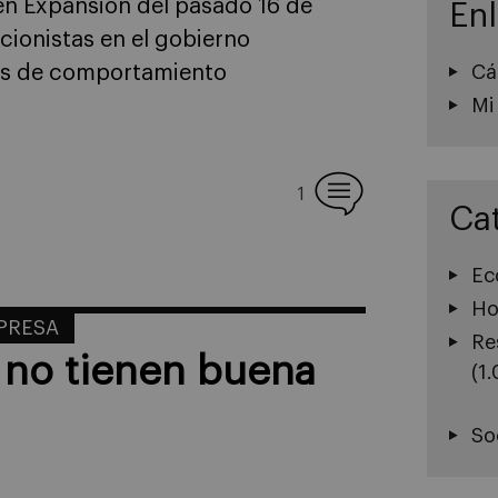
 en Expansión del pasado 16 de
En
ccionistas en el gobierno
Cá
tes de comportamiento
Mi
1
Ca
Ec
Ho
MPRESA
Re
 no tienen buena
(1
So