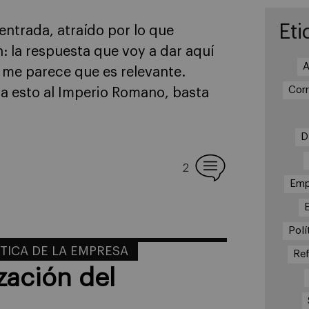
Eti
entrada, atraído por lo que
: la respuesta que voy a dar aquí
A
o me parece que es relevante.
Cor
a esto al Imperio Romano, basta
D
2
Emp
Polí
ÉTICA DE LA EMPRESA
Re
zación del