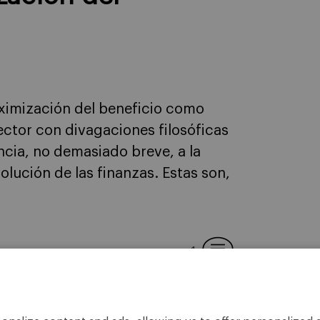
ximización del beneficio como
lector con divagaciones filosóficas
ncia, no demasiado breve, a la
olución de las finanzas. Estas son,
1