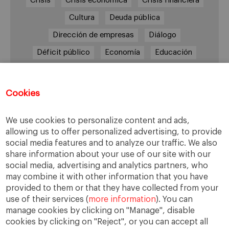
Crisis
Crisis económica
Crisis financiera
Cultura
Deuda pública
Dirección de empresas
Diálogo
Déficit público
Economía
Educación
Eficiencia
Empleo
Empresa
Empresas
España
Estado del bienestar
Europa
Cookies
Familia
Hogar
Justicia
persona
We use cookies to personalize content and ads,
Política
Recesión
Recuperación
allowing us to offer personalized advertising, to provide
Reforma laboral
Reformas
responsabilidad
social media features and to analyze our traffic. We also
share information about your use of our site with our
Responsabilidad social
RSC
RSE
social media, advertising and analytics partners, who
Sindicatos
Sistema financiero
Sociedad
may combine it with other information that you have
provided to them or that they have collected from your
Sostenibilidad
Trabajo
Valores
Virtudes
use of their services (
more information
). You can
Ética
Ética de la empresa
manage cookies by clicking on "Manage", disable
cookies by clicking on "Reject", or you can accept all