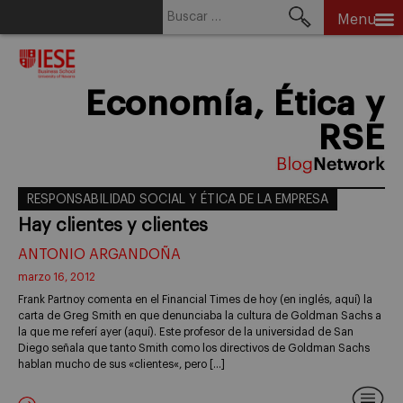
Buscar:
Menu
Skip
to
content
Economía, Ética y
RSE
RESPONSABILIDAD SOCIAL Y ÉTICA DE LA EMPRESA
Hay clientes y clientes
ANTONIO ARGANDOÑA
marzo 16, 2012
Frank Partnoy comenta en el Financial Times de hoy (en inglés, aquí) la
carta de Greg Smith en que denunciaba la cultura de Goldman Sachs a
la que me referí ayer (aquí). Este profesor de la universidad de San
Diego señala que tanto Smith como los directivos de Goldman Sachs
hablan mucho de sus «clientes«, pero […]