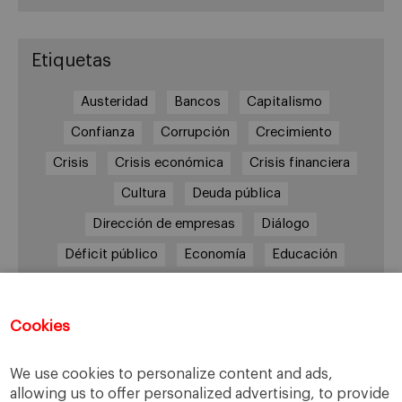
Etiquetas
Austeridad
Bancos
Capitalismo
Confianza
Corrupción
Crecimiento
Crisis
Crisis económica
Crisis financiera
Cultura
Deuda pública
Dirección de empresas
Diálogo
Déficit público
Economía
Educación
Eficiencia
Empleo
Empresa
Empresas
España
Estado del bienestar
Europa
Cookies
Familia
Hogar
Justicia
persona
We use cookies to personalize content and ads,
Política
Recesión
Recuperación
allowing us to offer personalized advertising, to provide