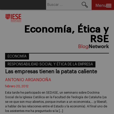
Buscar:
Menu
Skip
to
content
Economía, Ética y
RSE
ECONOMÍA
RESPONSABILIDAD SOCIAL Y ÉTICA DE LA EMPRESA
Las empresas tienen la patata caliente
ANTONIO ARGANDOÑA
febrero 20, 2012
Esta tarde he participado en SEDASE, un seminario sobre Doctrina
Social de la Iglesia Católica en la Facultad de Teología de Cataluña (ya
se ve que son muy abiertos, porque invitan a un economista,… ¡y liberal!,
a hablar de las relaciones entre el Estado y la economía). Al final uno de
los asistentes me ha preguntado si la […]