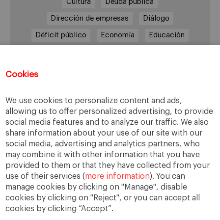
Cultura
Deuda pública
Dirección de empresas
Diálogo
Déficit público
Economía
Educación
Eficiencia
Empleo
Empresa
Empresas
España
Estado del bienestar
Europa
Cookies
Familia
Hogar
Justicia
persona
We use cookies to personalize content and ads,
Política
Recesión
Recuperación
allowing us to offer personalized advertising, to provide
Reforma laboral
Reformas
responsabilidad
social media features and to analyze our traffic. We also
share information about your use of our site with our
Responsabilidad social
RSC
RSE
social media, advertising and analytics partners, who
Sindicatos
Sistema financiero
Sociedad
may combine it with other information that you have
provided to them or that they have collected from your
Sostenibilidad
Trabajo
Valores
Virtudes
use of their services (
more information
). You can
Ética
Ética de la empresa
manage cookies by clicking on "Manage", disable
cookies by clicking on "Reject", or you can accept all
cookies by clicking “Accept”.