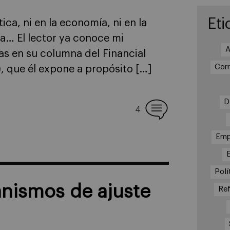
Eti
ica, ni en la economía, ni en la
ada… El lector ya conoce mi
A
das en su columna del Financial
Cor
), que él expone a propósito […]
D
4
Emp
Polí
nismos de ajuste
Re