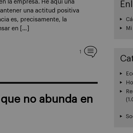
 en la empresa. He aquí una
En
antener una actitud positiva
Cá
cia es, precisamente, la
Mi
nsar en […]
1
Ca
Ec
Ho
Re
d que no abunda en
(1
So