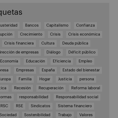
quetas
usteridad
Bancos
Capitalismo
Confianza
rupción
Crecimiento
Crisis
Crisis económica
Crisis financiera
Cultura
Deuda pública
irección de empresas
Diálogo
Déficit público
Economía
Educación
Eficiencia
Empleo
resa
Empresas
España
Estado del bienestar
Europa
Familia
Hogar
Justicia
persona
tica
Recesión
Recuperación
Reforma laboral
formas
responsabilidad
Responsabilidad social
RSC
RSE
Sindicatos
Sistema financiero
Sociedad
Sostenibilidad
Trabajo
Valores