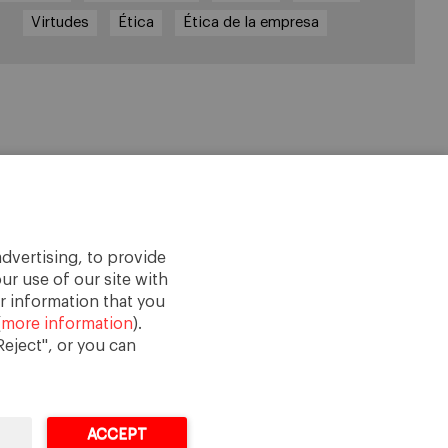
Virtudes
Ética
Ética de la empresa
dvertising, to provide
ur use of our site with
r information that you
(
more information
).
eject", or you can
ACCEPT