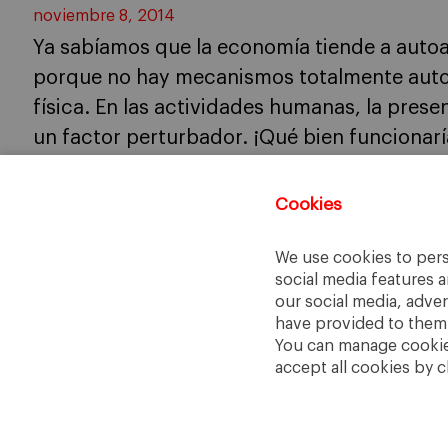
noviembre 8, 2014
Ya sabíamos que la economía tiende a autoa
porque no hay mecanismos totalmente autom
física. En las actividades humanas, la prese
un factor perturbador. ¡Qué bien funcionar
no tienen voluntad propia, que no aprenden
Cookies
We use cookies to pers
social media features a
our social media, adve
have provided to them o
You can manage cookies
accept all cookies by c