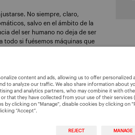
justarse. No siempre, claro,
áticos, salvo en el ámbito de la
ncia del ser humano no deja de ser
ía todo si fuésemos máquinas que
 […]
onalize content and ads, allowing us to offer personalized a
nd to analyze our traffic. We also share information about yo
rtising and analytics partners, who may combine it with othe
r that they have collected from your use of their services 
 by clicking on "Manage", disable cookies by clicking on "R
licking “Accept”.
REJECT
MANAGE