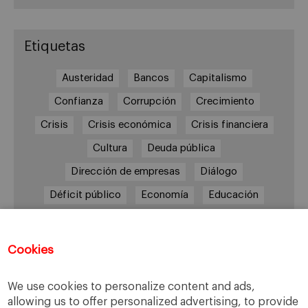
Etiquetas
Austeridad
Bancos
Capitalismo
Confianza
Corrupción
Crecimiento
Crisis
Crisis económica
Crisis financiera
Cultura
Deuda pública
Dirección de empresas
Diálogo
Déficit público
Economía
Educación
Eficiencia
Empleo
Empresa
Empresas
España
Estado del bienestar
Europa
Cookies
Familia
Hogar
Justicia
persona
We use cookies to personalize content and ads,
Política
Recesión
Recuperación
allowing us to offer personalized advertising, to provide