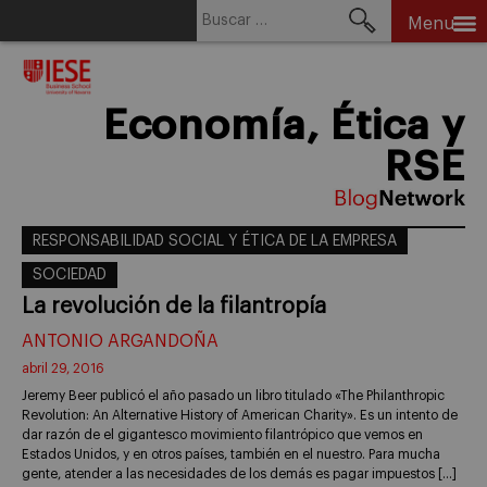
Buscar:
Menu
Skip
to
content
Economía, Ética y
RSE
RESPONSABILIDAD SOCIAL Y ÉTICA DE LA EMPRESA
SOCIEDAD
La revolución de la filantropía
ANTONIO ARGANDOÑA
abril 29, 2016
Jeremy Beer publicó el año pasado un libro titulado «The Philanthropic
Revolution: An Alternative History of American Charity». Es un intento de
dar razón de el gigantesco movimiento filantrópico que vemos en
Estados Unidos, y en otros países, también en el nuestro. Para mucha
gente, atender a las necesidades de los demás es pagar impuestos […]