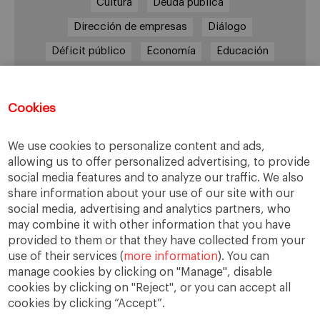
Cultura
Deuda pública
Dirección de empresas
Diálogo
Déficit público
Economía
Educación
Eficiencia
Empleo
Empresa
Empresas
España
Estado del bienestar
Europa
Cookies
Familia
Hogar
Justicia
persona
We use cookies to personalize content and ads,
Política
Recesión
Recuperación
allowing us to offer personalized advertising, to provide
Reforma laboral
Reformas
responsabilidad
social media features and to analyze our traffic. We also
share information about your use of our site with our
Responsabilidad social
RSC
RSE
social media, advertising and analytics partners, who
Sindicatos
Sistema financiero
Sociedad
may combine it with other information that you have
provided to them or that they have collected from your
Sostenibilidad
Trabajo
Valores
Virtudes
use of their services (
more information
). You can
Ética
Ética de la empresa
manage cookies by clicking on "Manage", disable
cookies by clicking on "Reject", or you can accept all
cookies by clicking “Accept”.