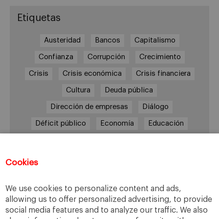
Etiquetas
Austeridad
Bancos
Capitalismo
Confianza
Corrupción
Crecimiento
Crisis
Crisis económica
Crisis financiera
Cultura
Deuda pública
Dirección de empresas
Diálogo
Déficit público
Economía
Educación
Eficiencia
Empleo
Empresa
Empresas
España
Estado del bienestar
Europa
Cookies
Familia
Hogar
Justicia
persona
We use cookies to personalize content and ads,
Política
Recesión
Recuperación
allowing us to offer personalized advertising, to provide
Reforma laboral
Reformas
responsabilidad
social media features and to analyze our traffic. We also