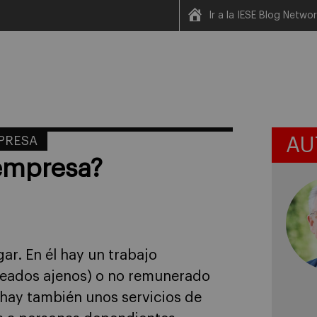
Ir a la IESE Blog Netwo
MPRESA
AU
 empresa?
gar. En él hay un trabajo
leados ajenos) o no remunerado
Y hay también unos servicios de