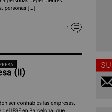
ta a personas dependientes
, personas […]
1
SU
MPRESA
sa (II)
en ser confiables las empresas,
e del IESE en Barcelona, que