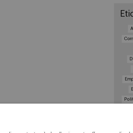
Eti
A
Cor
D
Emp
Polí
Re