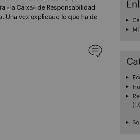
En
ra «la Caixa» de Responsabilidad
o. Una vez explicado lo que ha de
Cá
Mi
Ca
Ec
Ho
Re
(1
So