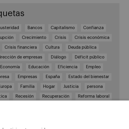
quetas
usteridad
Bancos
Capitalismo
Confianza
rupción
Crecimiento
Crisis
Crisis económica
Crisis financiera
Cultura
Deuda pública
irección de empresas
Diálogo
Déficit público
Economía
Educación
Eficiencia
Empleo
resa
Empresas
España
Estado del bienestar
Europa
Familia
Hogar
Justicia
persona
tica
Recesión
Recuperación
Reforma laboral
formas
responsabilidad
Responsabilidad social
RSC
RSE
Sindicatos
Sistema financiero
Sociedad
Sostenibilidad
Trabajo
Valores