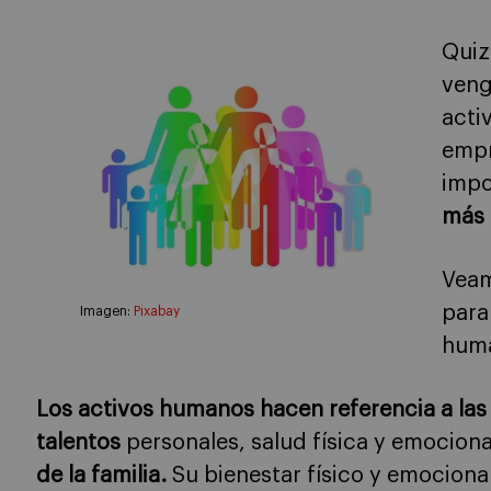
Quiz
veng
acti
empr
impo
más 
Veam
para
Imagen:
Pixabay
hum
Los activos humanos hacen referencia a las 
talentos
personales, salud física y emocional
de la familia.
Su bienestar físico y emocional