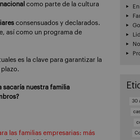
rnacional
como parte de la cultura
En
Fa
liares
consensuados y declarados.
Go
ave, así como un programa de
Li
No
Pr
uales es la clave para garantizar la
 plazo.
Eti
 sacaría nuestra familia
embros?
30 
ca
c
ra las familias empresarias: más
Co