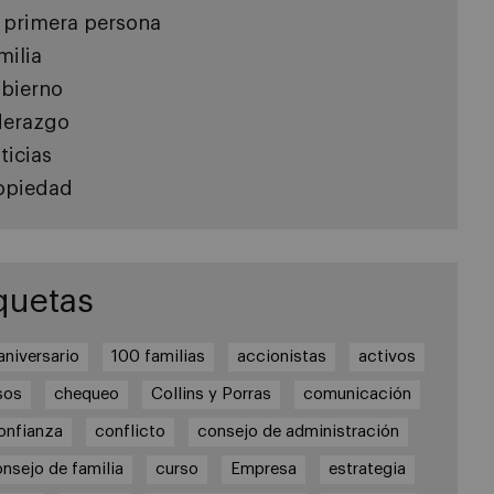
 primera persona
milia
bierno
derazgo
ticias
opiedad
quetas
aniversario
100 familias
accionistas
activos
sos
chequeo
Collins y Porras
comunicación
onfianza
conflicto
consejo de administración
nsejo de familia
curso
Empresa
estrategia