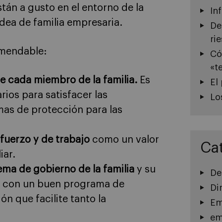
stán a gusto en el entorno de la
In
 idea de familia empresaria.
De
ri
omendable:
Có
«t
de cada miembro de la familia.
Es
El
ios para satisfacer las
Lo
mas de protección para las
sfuerzo y de trabajo
como un valor
Ca
iar.
ema de gobierno de la familia
y su
De
ir con un buen programa de
Di
n que facilite tanto la
Em
em