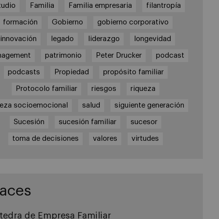
tudio
Familia
Familia empresaria
filantropía
formación
Gobierno
gobierno corporativo
innovación
legado
liderazgo
longevidad
nagement
patrimonio
Peter Drucker
podcast
podcasts
Propiedad
propósito familiar
Protocolo familiar
riesgos
riqueza
ueza socioemocional
salud
siguiente generación
Sucesión
sucesión familiar
sucesor
toma de decisiones
valores
virtudes
laces
tedra de Empresa Familiar