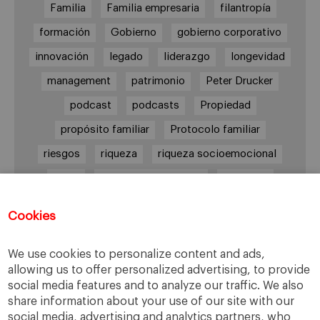
Familia
Familia empresaria
filantropía
formación
Gobierno
gobierno corporativo
innovación
legado
liderazgo
longevidad
management
patrimonio
Peter Drucker
podcast
podcasts
Propiedad
propósito familiar
Protocolo familiar
riesgos
riqueza
riqueza socioemocional
salud
siguiente generación
Sucesión
sucesión familiar
sucesor
Cookies
toma de decisiones
valores
virtudes
We use cookies to personalize content and ads,
allowing us to offer personalized advertising, to provide
social media features and to analyze our traffic. We also
Enlaces
share information about your use of our site with our
social media, advertising and analytics partners, who