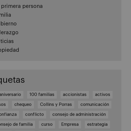
 primera persona
milia
bierno
derazgo
ticias
opiedad
quetas
aniversario
100 familias
accionistas
activos
sos
chequeo
Collins y Porras
comunicación
onfianza
conflicto
consejo de administración
nsejo de familia
curso
Empresa
estrategia