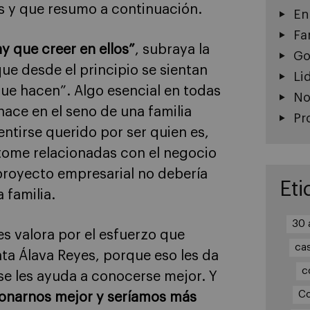
s y que resumo a continuación.
En
Fa
y que creer en ellos”
, subraya la
Go
ue desde el principio se sientan
Li
que hacen”. Algo esencial en todas
No
nace en el seno de una familia
Pr
ntirse querido por ser quien es,
tome relacionadas con el negocio
 proyecto empresarial no debería
Eti
 familia.
30 
es valora por el esfuerzo que
ca
nta Álava Reyes, porque eso les da
c
e les ayuda a conocerse mejor. Y
Co
ionarnos mejor y seríamos más