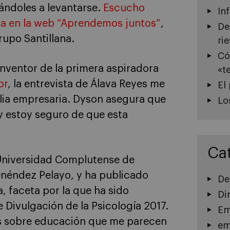
ándoles a levantarse.
Escucho
In
ada en la web “Aprendemos juntos”
,
De
upo Santillana.
ri
Có
inventor de la primera aspiradora
«t
or
, la entrevista de Álava Reyes me
El
lia empresaria. Dyson asegura que
Lo
 y estoy seguro de que esta
Ca
 Universidad Complutense de
enéndez Pelayo, y ha publicado
De
a, faceta por la que ha sido
Di
 Divulgación de la Psicología 2017.
Em
nes sobre educación que me parecen
em