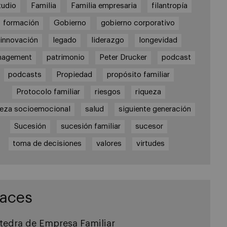
tudio
Familia
Familia empresaria
filantropía
formación
Gobierno
gobierno corporativo
innovación
legado
liderazgo
longevidad
nagement
patrimonio
Peter Drucker
podcast
podcasts
Propiedad
propósito familiar
Protocolo familiar
riesgos
riqueza
ueza socioemocional
salud
siguiente generación
Sucesión
sucesión familiar
sucesor
toma de decisiones
valores
virtudes
laces
tedra de Empresa Familiar