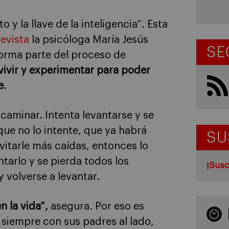
 y la llave de la inteligencia”. Esta
revista
la psicóloga María Jesús
SE
forma parte del proceso de
 vivir y experimentar para poder
e
.
aminar. Intenta levantarse y se
que no lo intente, que ya habrá
SU
vitarle más caídas, entonces lo
tarlo y se pierda todos los
¡Susc
 volverse a levantar.
 la vida”,
asegura. Por eso es
, siempre con sus padres al lado,