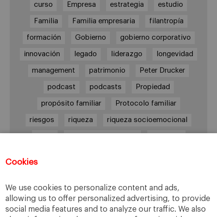
curso
Empresa
estrategia
estudio
Familia
Familia empresaria
filantropía
formación
Gobierno
gobierno corporativo
innovación
legado
liderazgo
longevidad
management
patrimonio
Peter Drucker
podcast
podcasts
Propiedad
propósito familiar
Protocolo familiar
riesgos
riqueza
riqueza socioemocional
salud
siguiente generación
Sucesión
sucesión familiar
sucesor
Cookies
toma de decisiones
valores
virtudes
We use cookies to personalize content and ads,
allowing us to offer personalized advertising, to provide
social media features and to analyze our traffic. We also
Enlaces