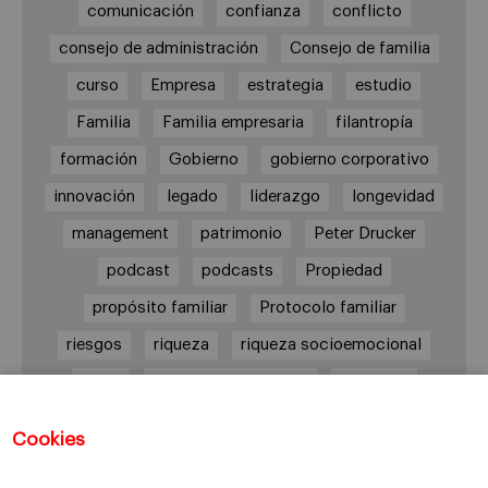
comunicación
confianza
conflicto
consejo de administración
Consejo de familia
curso
Empresa
estrategia
estudio
Familia
Familia empresaria
filantropía
formación
Gobierno
gobierno corporativo
innovación
legado
liderazgo
longevidad
management
patrimonio
Peter Drucker
podcast
podcasts
Propiedad
propósito familiar
Protocolo familiar
riesgos
riqueza
riqueza socioemocional
salud
siguiente generación
Sucesión
sucesión familiar
sucesor
Cookies
toma de decisiones
valores
virtudes