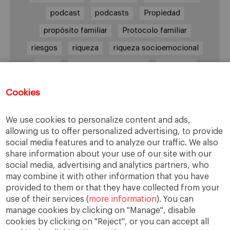
podcast
podcasts
Propiedad
propósito familiar
Protocolo familiar
riesgos
riqueza
riqueza socioemocional
salud
siguiente generación
Sucesión
sucesión familiar
sucesor
Cookies
toma de decisiones
valores
virtudes
We use cookies to personalize content and ads,
allowing us to offer personalized advertising, to provide
social media features and to analyze our traffic. We also
Enlaces
share information about your use of our site with our
social media, advertising and analytics partners, who
Cátedra de Empresa Familiar
may combine it with other information that you have
IESE Insight
provided to them or that they have collected from your
use of their services (
more information
). You can
manage cookies by clicking on "Manage", disable
cookies by clicking on "Reject", or you can accept all