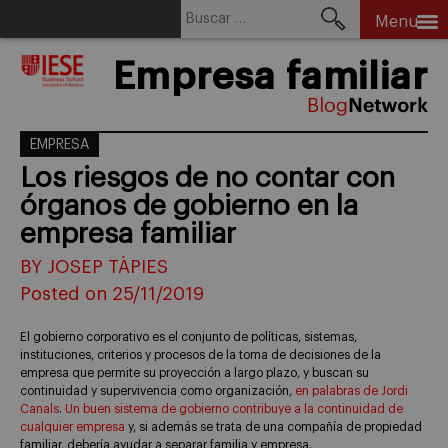
Buscar:
Menu
Skip
Empresa familiar
to
content
EMPRESA
Los riesgos de no contar con
órganos de gobierno en la
empresa familiar
BY JOSEP TÀPIES
Posted on 25/11/2019
El gobierno corporativo es el conjunto de políticas, sistemas,
instituciones, criterios y procesos de la toma de decisiones de la
empresa que permite su proyección a largo plazo, y buscan su
continuidad y supervivencia como organización,
en palabras de Jordi
Canals
.
Un buen sistema de gobierno contribuye a la continuidad de
cualquier empresa
y, si además se trata de una compañía de propiedad
familiar, debería ayudar a separar familia y empresa.