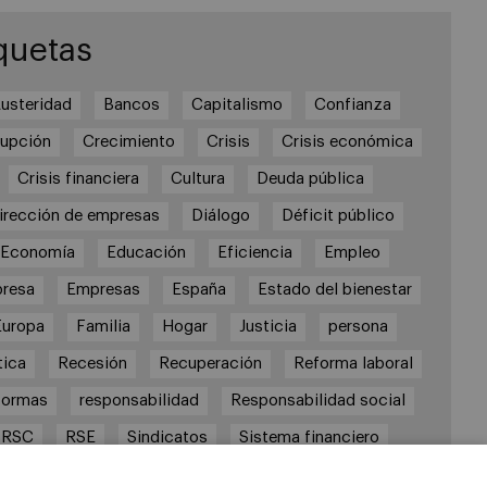
quetas
usteridad
Bancos
Capitalismo
Confianza
rupción
Crecimiento
Crisis
Crisis económica
Crisis financiera
Cultura
Deuda pública
irección de empresas
Diálogo
Déficit público
Economía
Educación
Eficiencia
Empleo
resa
Empresas
España
Estado del bienestar
Europa
Familia
Hogar
Justicia
persona
tica
Recesión
Recuperación
Reforma laboral
formas
responsabilidad
Responsabilidad social
RSC
RSE
Sindicatos
Sistema financiero
Sociedad
Sostenibilidad
Trabajo
Valores