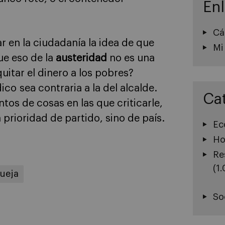
En
Cá
r en la ciudadanía la idea de que
Mi
e eso de la
austeridad
no es una
uitar el dinero a los pobres?
ico sea contraria a la del alcalde.
Ca
os de cosas en las que criticarle,
 prioridad de partido, sino de país.
Ec
Ho
Re
(1
ueja
So