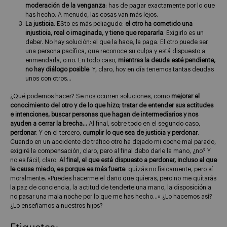
moderación de la venganza
: has de pagar exactamente por lo que
has hecho. A menudo, las cosas van más lejos.
La justicia
. ESto es más peliagudo:
el otro ha cometido una
injusticia, real o imaginada, y tiene que repararla
. Exigirlo es un
deber. No hay solución: el que la hace, la paga. El otro puede ser
una persona pacífica, que reconoce su culpa y está dispuesto a
enmendarla, o no. En todo caso,
mientras la deuda esté pendiente,
no hay diálogo posible
. Y, claro, hoy en día tenemos tantas deudas
unos con otros…
¿Qué podemos hacer? Se nos ocurren soluciones, como
mejorar el
conocimiento del otro y de lo que hizo; tratar de entender sus actitudes
e intenciones, buscar personas que hagan de intermediarios y nos
ayuden a cerrar la brecha…
Al final, sobre todo en el segundo caso,
perdonar
. Y en el tercero,
cumplir lo que sea de justicia y perdonar
.
Cuando en un accidente de tráfico otro ha dejado mi coche mal parado,
exigiré la compensación, claro, pero al final debo darle la mano, ¿no? Y
no es fácil, claro.
Al final, el que está dispuesto a perdonar, incluso al que
le causa miedo, es porque es más fuerte
: quizás no físicamente, pero sí
moralmente. «Puedes hacerme el daño que quieras, pero no me quitarás
la paz de conciencia, la actitud de tenderte una mano, la disposición a
no pasar una mala noche por lo que me has hecho…» ¿Lo hacemos así?
¿Lo enseñamos a nuestros hijos?