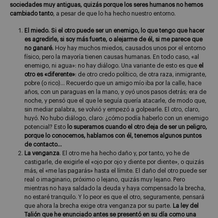
sociedades muy antiguas, quizás porque los seres humanos no hemos
cambiado tanto
, a pesar de que lo ha hecho nuestro entorno.
El miedo. Si el otro puede ser un enemigo, lo que tengo que hacer
es agredirle, si soy más fuerte, o alejarme de él, si me parece que
no ganaré.
Hoy hay muchos miedos, causados unos por el entorno
físico, pero la mayoría tienen causas humanas. En todo caso, «al
enemigo, ni agua»: no hay diálogo. Una variante de esto es que
el
otro es «diferente»
: de otro credo político, de otra raza, inmigrante,
pobre (o rico)… Recuerdo que un amigo mío iba por la calle, hace
años, con un paraguas en la mano, y oyó unos pasos detrás; era de
noche, y pensó que el que le seguía quería atacarle, de modo que,
sin mediar palabra, se volvió y empezó a golpearle. El otro, claro,
huyó. No hubo diálogo, claro: ¿cómo podía haberlo con un enemigo
potencial? Esto
lo superamos cuando el otro deja de ser un peligro,
porque lo conocemos, hablamos con él, tenemos algunos puntos
de contacto…
La venganza
. El otro me ha hecho daño y, por tanto, yo he de
castigarle, de exigirle el «ojo por ojo y diente por diente», o quizás
más, el «me las pagarás» hasta el límite. El daño del otro puede ser
real o imaginario, próximo o lejano, quizás muy lejano. Pero
mientras no haya saldado la deuda y haya compensado la brecha,
no estaré tranquilo. Y lo peor es que el otro, seguramente, pensará
que ahora la brecha exige otra venganza por su parte.
La ley del
Talión que he enunciado antes se presentó en su día como una