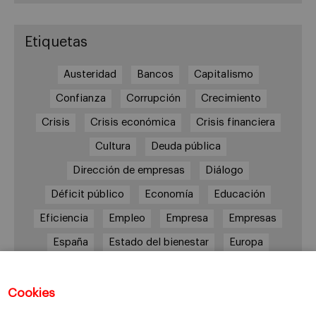
Etiquetas
Austeridad
Bancos
Capitalismo
Confianza
Corrupción
Crecimiento
Crisis
Crisis económica
Crisis financiera
Cultura
Deuda pública
Dirección de empresas
Diálogo
Déficit público
Economía
Educación
Eficiencia
Empleo
Empresa
Empresas
España
Estado del bienestar
Europa
Familia
Hogar
Justicia
persona
Política
Recesión
Recuperación
Cookies
Reforma laboral
Reformas
responsabilidad