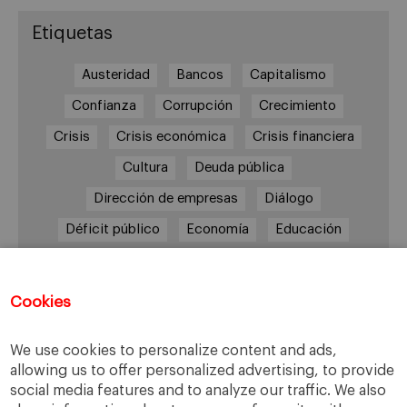
Etiquetas
Austeridad
Bancos
Capitalismo
Confianza
Corrupción
Crecimiento
Crisis
Crisis económica
Crisis financiera
Cultura
Deuda pública
Dirección de empresas
Diálogo
Déficit público
Economía
Educación
Eficiencia
Empleo
Empresa
Empresas
España
Estado del bienestar
Europa
Cookies
Familia
Hogar
Justicia
persona
We use cookies to personalize content and ads,
Política
Recesión
Recuperación
allowing us to offer personalized advertising, to provide
Reforma laboral
Reformas
responsabilidad
social media features and to analyze our traffic. We also