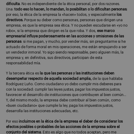
dificulta
. No es independiente de la ética personal, por dos razones.
Una:
todo eso lo hacen, lo mandan, lo posibilitan o lo dificultan personas
;
por eso, la ética de la empresa la «hacen» todos, y especialmente
los
directivos.
Porque su deber como personas, personas que dirigen una
empresa, es que la empresa sea ética. Y no pueden escudarse en «yo no
robo», si la empresa que dirigen es la que roba. Y dos,
ese marco
empresarial influye poderosamente en las acciones y omisiones de las
personas
: si me pagan, y mucho, por vender más, sin preguntarme si he
actuado de forma moral en mis operaciones, me están empujando a ser
un vendedor inmoral. Yo sigo siendo responsable, pero alguien más, la
empresa y, en definitiva, sus directivos, participan de esta
responsabilidad mía.
Y la tercera ética es
la que las personas y las instituciones deben
desempeñar respecto de aquella sociedad amplia,
de la que hablaba
Rodríguez Luño. Como ciudadano yo debo cumplir mis deberes para
con la sociedad: cumplir las leyes justas, pagar los impuestos justos,
favorecer el desarrollo de instituciones que contribuyen al bien común…
Y, del mismo modo, la empresa debe contribuir al bien común, como
«buen ciudadano» que cumple la ley, paga los impuestos justos,
desarrolla las instituciones adecuadas, etc.
Por eso
incluimos en la ética de la empresa el deber de considerar los
efectos posibles o probables de las acciones de la empresa sobre el
conjunto del sistema
. Esto es algo que no todos aceptan, pero me