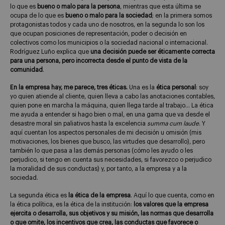
lo que es
bueno o malo para la persona
, mientras que esta última se
ocupa de lo que es
bueno o malo para la sociedad
; en la primera somos
protagonistas todos y cada uno de nosotros, en la segunda lo son los
que ocupan posiciones de representación, poder o decisión en
colectivos como los municipios o la sociedad nacional o internacional.
Rodríguez Luño explica que
una decisión puede ser éticamente correcta
para una persona, pero incorrecta desde el punto de vista de la
comunidad
.
En la empresa hay, me parece, tres éticas.
Una es la
ética personal
: soy
yo quien atiende al cliente, quien lleva a cabo las anotaciones contables,
quien pone en marcha la máquina, quien llega tarde al trabajo… La ética
me ayuda a entender si hago bien o mal, en una gama que va desde el
desastre moral sin paliativos hasta la excelencia
summa cum laude
. Y
aquí cuentan los aspectos personales de mi decisión u omisión (mis
motivaciones, los bienes que busco, las virtudes que desarrollo), pero
también lo que pasa a las demás personas (cómo les ayudo o les
perjudico, si tengo en cuenta sus necesidades, si favorezco o perjudico
la moralidad de sus conductas) y, por tanto, a la empresa y a la
sociedad.
La segunda ética es
la ética de la empresa
. Aquí lo que cuenta, como en
la ética política, es la ética de la institución:
los valores que la empresa
ejercita o desarrolla, sus objetivos y su misión, las normas que desarrolla
o que omite, los incentivos que crea, las conductas que favorece o