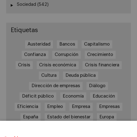
Sociedad
(542)
Etiquetas
Austeridad
Bancos
Capitalismo
Confianza
Corrupción
Crecimiento
Crisis
Crisis económica
Crisis financiera
Cultura
Deuda pública
Dirección de empresas
Diálogo
Déficit público
Economía
Educación
Eficiencia
Empleo
Empresa
Empresas
España
Estado del bienestar
Europa
Familia
Hogar
Justicia
persona