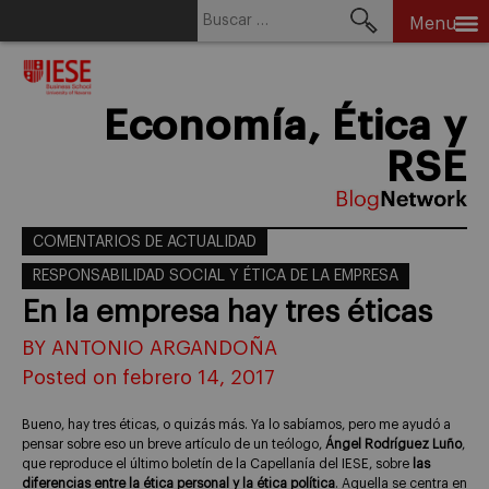
Buscar:
Menu
Skip
to
content
Economía, Ética y
RSE
COMENTARIOS DE ACTUALIDAD
RESPONSABILIDAD SOCIAL Y ÉTICA DE LA EMPRESA
En la empresa hay tres éticas
BY ANTONIO ARGANDOÑA
Posted on febrero 14, 2017
Bueno, hay tres éticas, o quizás más. Ya lo sabíamos, pero me ayudó a
pensar sobre eso un breve artículo de un teólogo,
Ángel Rodríguez Luño
,
que reproduce el último boletín de la Capellanía del IESE, sobre
las
diferencias entre la ética personal y la ética política
. Aquella se centra en