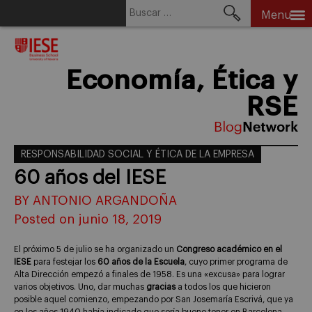
Buscar:
Menu
Skip
to
content
Economía, Ética y
RSE
RESPONSABILIDAD SOCIAL Y ÉTICA DE LA EMPRESA
60 años del IESE
BY ANTONIO ARGANDOÑA
Posted on junio 18, 2019
El próximo 5 de julio se ha organizado un
Congreso académico en el
IESE
para festejar los
60 años de la Escuela
, cuyo primer programa de
Alta Dirección empezó a finales de 1958. Es una «excusa» para lograr
varios objetivos. Uno, dar muchas
gracias
a todos los que hicieron
posible aquel comienzo, empezando por San Josemaría Escrivá, que ya