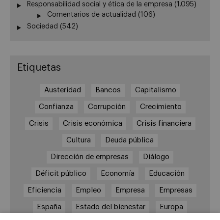
Responsabilidad social y ética de la empresa
(1.095)
Comentarios de actualidad
(106)
Sociedad
(542)
Etiquetas
Austeridad
Bancos
Capitalismo
Confianza
Corrupción
Crecimiento
Crisis
Crisis económica
Crisis financiera
Cultura
Deuda pública
Dirección de empresas
Diálogo
Déficit público
Economía
Educación
Eficiencia
Empleo
Empresa
Empresas
España
Estado del bienestar
Europa