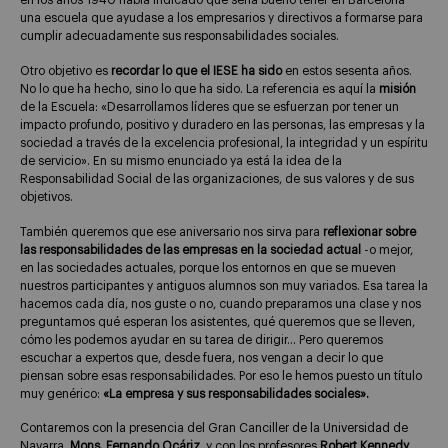
en los años 1940 había indicado que sería bueno tener en Barcelona
una escuela que ayudase a los empresarios y directivos a formarse para
cumplir adecuadamente sus responsabilidades sociales.
Otro objetivo es
recordar lo que el IESE ha sido
en estos sesenta años.
No lo que ha hecho, sino lo que ha sido. La referencia es aquí la
misión
de la Escuela: «Desarrollamos líderes que se esfuerzan por tener un
impacto profundo, positivo y duradero en las personas, las empresas y la
sociedad a través de la excelencia profesional, la integridad y un espíritu
de servicio». En su mismo enunciado ya está la idea de la
Responsabilidad Social de las organizaciones, de sus valores y de sus
objetivos.
También queremos que ese aniversario nos sirva para
reflexionar sobre
las responsabilidades de las empresas en la sociedad actual
-o mejor,
en las sociedades actuales, porque los entornos en que se mueven
nuestros participantes y antiguos alumnos son muy variados. Esa tarea la
hacemos cada día, nos guste o no, cuando preparamos una clase y nos
preguntamos qué esperan los asistentes, qué queremos que se lleven,
cómo les podemos ayudar en su tarea de dirigir… Pero queremos
escuchar a expertos que, desde fuera, nos vengan a decir lo que
piensan sobre esas responsabilidades. Por eso le hemos puesto un título
muy genérico:
«La empresa y sus responsabilidades sociales».
Contaremos con la presencia del Gran Canciller de la Universidad de
Navarra,
Mons. Fernando Ocáriz,
y con los profesores
Robert Kennedy
,