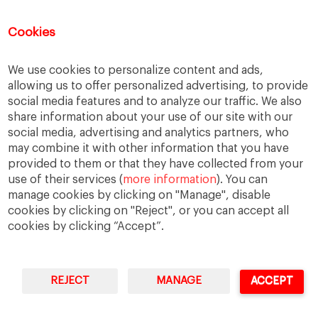
Familia
Hogar
Justicia
persona
Política
Recesión
Recuperación
Cookies
Reforma laboral
Reformas
responsabilidad
We use cookies to personalize content and ads,
Responsabilidad social
RSC
RSE
allowing us to offer personalized advertising, to provide
social media features and to analyze our traffic. We also
Sindicatos
Sistema financiero
Sociedad
share information about your use of our site with our
Sostenibilidad
Trabajo
Valores
Virtudes
social media, advertising and analytics partners, who
may combine it with other information that you have
Ética
Ética de la empresa
provided to them or that they have collected from your
use of their services (
more information
). You can
manage cookies by clicking on "Manage", disable
cookies by clicking on "Reject", or you can accept all
cookies by clicking “Accept”.
REJECT
MANAGE
ACCEPT
IESE Business School
University of Navarra
Legal Notice
Terms of Use