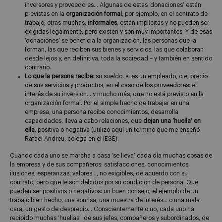
inversores y proveedores… Algunas de estas ‘donaciones’ están
previstas en la
organización formal
, por ejemplo, en el contrato de
trabajo; otras muchas,
informales
, están implícitas y no pueden ser
exigidas legalmente, pero existen y son muy importantes. Y de esas
‘donaciones’ se beneficia la organización, las personas que la
forman, las que reciben sus bienes y servicios, las que colaboran
desde lejos y, en definitiva, toda la sociedad – y también en sentido
contrario.
Lo que la persona recibe
: su sueldo, si es un empleado, o el precio
de sus servicios y productos, en el caso de los proveedores; el
interés de su inversión… y mucho más, que no está previsto en la
organización formal. Por el simple hecho de trabajar en una
empresa, una persona recibe conocimientos, desarrolla
capacidades, lleva a cabo relaciones, que
dejan una ‘huella’ en
ella
, positiva o negativa (utilizo aquí un termino que me enseñó
Rafael Andreu, colega en el IESE).
Cuando cada uno se marcha a casa ‘se lleva’ cada día muchas cosas de
la empresa y de sus compañeros: satisfacciones, conocimientos,
ilusiones, esperanzas, valores…, no exigibles, de acuerdo con su
contrato, pero que le son debidos por su condición de persona. Que
pueden ser positivos o negativos: un buen consejo, el ejemplo de un
trabajo bien hecho, una sonrisa, una muestra de interés… o una mala
cara, un gesto de desprecio… Conscientemente o no, cada uno ha
recibido muchas ‘huellas’ de sus jefes, compañeros y subordinados, de