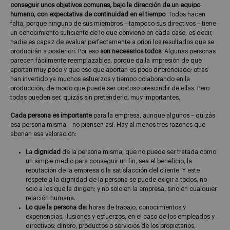
conseguir unos objetivos comunes, bajo la dirección de un equipo
humano, con expectativa de continuidad en el tiempo
. Todos hacen
falta, porque ninguno de sus miembros – tampoco sus directivos – tiene
un conocimiento suficiente de lo que conviene en cada caso, es decir,
nadie es capaz de evaluar perfectamente a priori los resultados que se
producirán a posteriori. Por eso
son necesarios todos
. Algunas personas
parecen fácilmente reemplazables, porque da la impresión de que
aportan muy poco y que eso que aportan es poco diferenciado; otras
han invertido ya muchos esfuerzos y tiempo colaborando en la
producción, de modo que puede ser costoso prescindir de ellas. Pero
todas pueden ser, quizás sin pretenderlo, muy importantes.
Cada persona es importante
para la empresa, aunque algunos – quizás
esa persona misma – no piensen así. Hay al menos tres razones que
abonan esa valoración:
La
dignidad
de la persona misma, que no puede ser tratada como
un simple medio para conseguir un fin, sea el beneficio, la
reputación de la empresa o la satisfacción del cliente. Y este
respeto a la dignidad de la persona se puede exigir a todos, no
solo a los que la dirigen; y no solo en la empresa, sino en cualquier
relación humana.
Lo que la persona da
: horas de trabajo, conocimientos y
experiencias, ilusiones y esfuerzos, en el caso de los empleados y
directivos; dinero, productos o servicios de los propietarios,