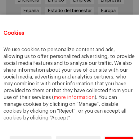
Eficiencia
Empleo
Empresa
Empresas
España
Estado del bienestar
Europa
Familia
Hogar
Justicia
persona
Política
Recesión
Recuperación
Cookies
Reforma laboral
Reformas
responsabilidad
We use cookies to personalize content and ads,
Responsabilidad social
RSC
RSE
allowing us to offer personalized advertising, to provide
social media features and to analyze our traffic. We also
Sindicatos
Sistema financiero
Sociedad
share information about your use of our site with our
Sostenibilidad
Trabajo
Valores
Virtudes
social media, advertising and analytics partners, who
may combine it with other information that you have
Ética
Ética de la empresa
provided to them or that they have collected from your
use of their services (
more information
). You can
manage cookies by clicking on "Manage", disable
cookies by clicking on "Reject", or you can accept all
cookies by clicking “Accept”.