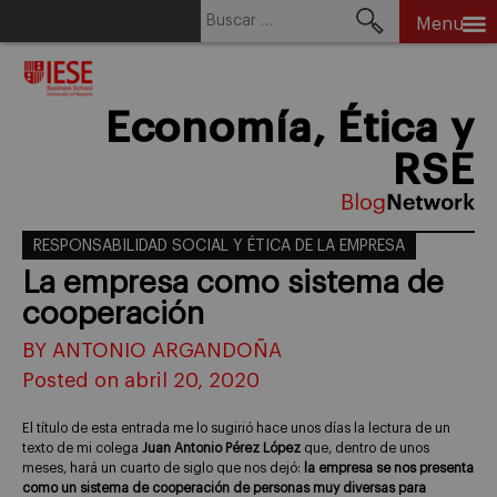
Buscar:
Menu
Skip
to
content
Economía, Ética y
RSE
RESPONSABILIDAD SOCIAL Y ÉTICA DE LA EMPRESA
La empresa como sistema de
cooperación
BY ANTONIO ARGANDOÑA
Posted on abril 20, 2020
El título de esta entrada me lo sugirió hace unos días la lectura de un
texto de mi colega
Juan Antonio Pérez López
que, dentro de unos
meses, hará un cuarto de siglo que nos dejó:
la empresa se nos presenta
como un sistema de cooperación de personas muy diversas para