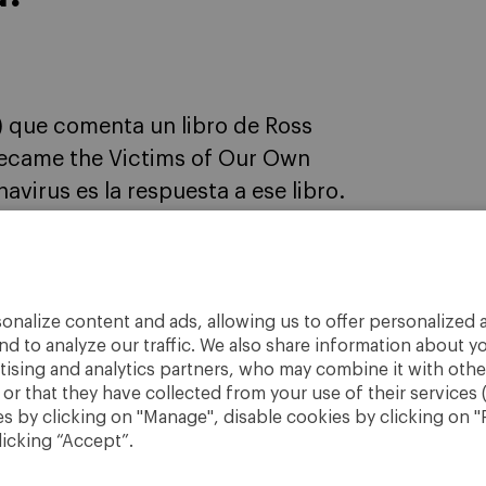
) que comenta un libro de Ross
ecame the Victims of Our Own
avirus es la respuesta a ese libro.
ica una tesis muy interesante: […]
1
onalize content and ads, allowing us to offer personalized a
nd to analyze our traffic. We also share information about yo
rtising and analytics partners, who may combine it with othe
r that they have collected from your use of their services 
 by clicking on "Manage", disable cookies by clicking on "R
licking “Accept”.