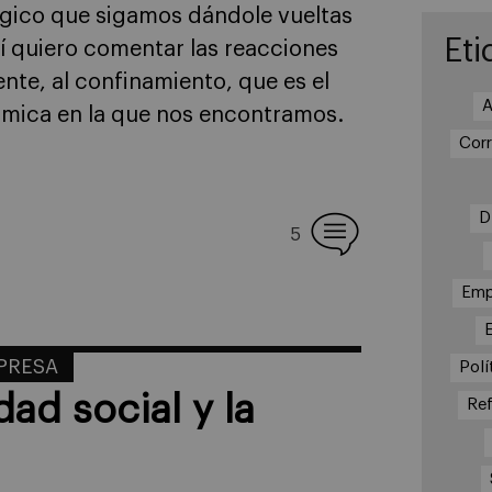
ógico que sigamos dándole vueltas
Eti
uí quiero comentar las reacciones
nte, al confinamiento, que es el
A
ómica en la que nos encontramos.
Cor
D
5
Emp
MPRESA
Polí
ad social y la
Re