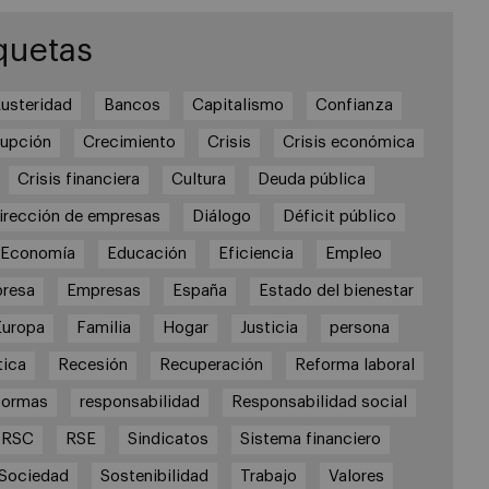
quetas
usteridad
Bancos
Capitalismo
Confianza
rupción
Crecimiento
Crisis
Crisis económica
Crisis financiera
Cultura
Deuda pública
irección de empresas
Diálogo
Déficit público
Economía
Educación
Eficiencia
Empleo
resa
Empresas
España
Estado del bienestar
Europa
Familia
Hogar
Justicia
persona
tica
Recesión
Recuperación
Reforma laboral
formas
responsabilidad
Responsabilidad social
RSC
RSE
Sindicatos
Sistema financiero
Sociedad
Sostenibilidad
Trabajo
Valores