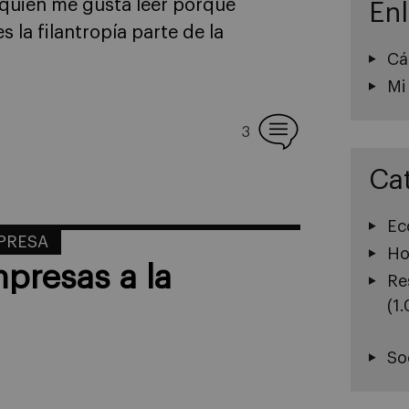
 quien me gusta leer porque
En
 la filantropía parte de la
Cá
Mi
3
Ca
Ec
MPRESA
Ho
presas a la
Re
(1
So