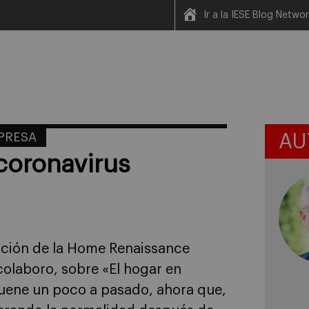
Ir a la IESE Blog Netwo
MPRESA
AU
coronavirus
cación de la Home Renaissance
olaboro, sobre «El hogar en
suene un poco a pasado, ahora que,