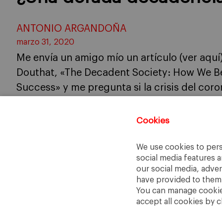
ANTONIO ARGANDOÑA
marzo 31, 2020
Me envía un amigo mío un artículo (ver aquí
Douthat, «The Decadent Society: How We B
Success» y me pregunta si la crisis del coron
No he leído a Douthat, pero el artículo expl
Cookies
We use cookies to pers
social media features a
our social media, adve
have provided to them o
You can manage cookies
accept all cookies by c