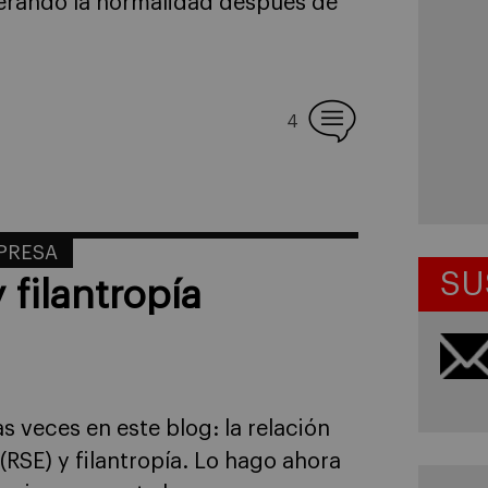
erando la normalidad después de
4
MPRESA
SU
 filantropía
s veces en este blog: la relación
(RSE) y filantropía. Lo hago ahora