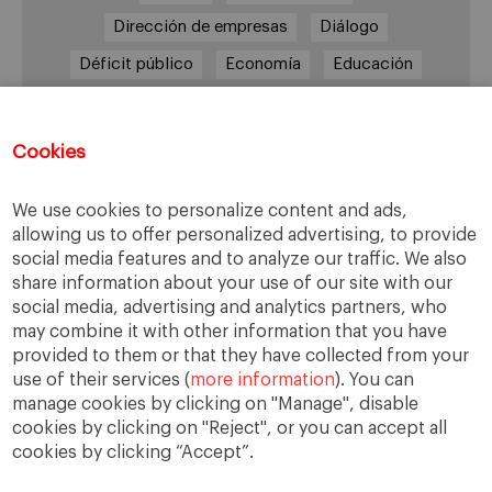
Dirección de empresas
Diálogo
Déficit público
Economía
Educación
Eficiencia
Empleo
Empresa
Empresas
España
Estado del bienestar
Europa
Cookies
Familia
Hogar
Justicia
persona
We use cookies to personalize content and ads,
Política
Recesión
Recuperación
allowing us to offer personalized advertising, to provide
Reforma laboral
Reformas
responsabilidad
social media features and to analyze our traffic. We also
share information about your use of our site with our
Responsabilidad social
RSC
RSE
social media, advertising and analytics partners, who
Sindicatos
Sistema financiero
Sociedad
may combine it with other information that you have
provided to them or that they have collected from your
Sostenibilidad
Trabajo
Valores
Virtudes
use of their services (
more information
). You can
Ética
Ética de la empresa
manage cookies by clicking on "Manage", disable
cookies by clicking on "Reject", or you can accept all
cookies by clicking “Accept”.