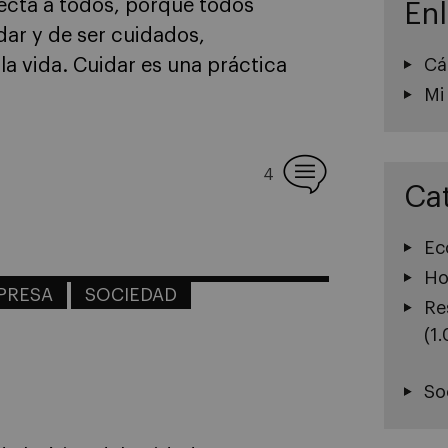
ecta a todos, porque todos
En
ar y de ser cuidados,
Cá
a vida. Cuidar es una práctica
Mi
4
Ca
Ec
Ho
MPRESA
SOCIEDAD
Re
(1
So