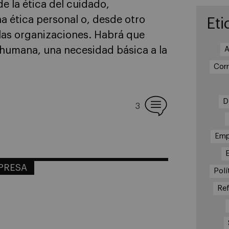
e la ética del cuidado,
 ética personal o, desde otro
Eti
e las organizaciones. Habrá que
A
 humana, una necesidad básica a la
Cor
D
3
Emp
MPRESA
Polí
Re