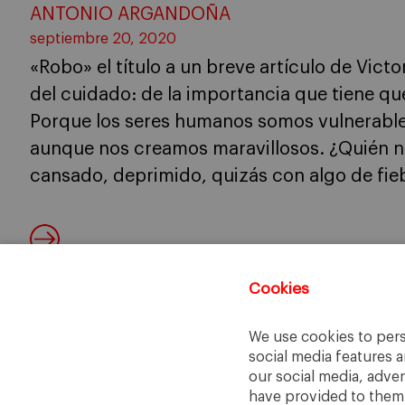
ANTONIO ARGANDOÑA
septiembre 20, 2020
«Robo» el título a un breve artículo de Victo
del cuidado: de la importancia que tiene q
Porque los seres humanos somos vulnerable
aunque nos creamos maravillosos. ¿Quién no
cansado, deprimido, quizás con algo de fie
Cookies
We use cookies to pers
social media features a
our social media, adve
have provided to them o