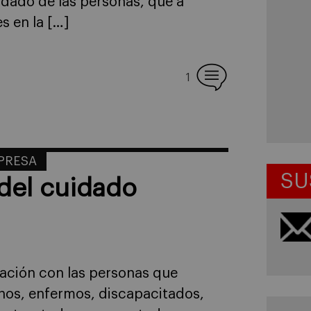
dado de las personas, que a
s en la […]
1
MPRESA
SU
 del cuidado
lación con las personas que
anos, enfermos, discapacitados,