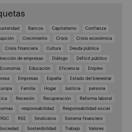
quetas
usteridad
Bancos
Capitalismo
Confianza
rupción
Crecimiento
Crisis
Crisis económica
Crisis financiera
Cultura
Deuda pública
irección de empresas
Diálogo
Déficit público
Economía
Educación
Eficiencia
Empleo
resa
Empresas
España
Estado del bienestar
Europa
Familia
Hogar
Justicia
persona
tica
Recesión
Recuperación
Reforma laboral
formas
responsabilidad
Responsabilidad social
RSC
RSE
Sindicatos
Sistema financiero
Sociedad
Sostenibilidad
Trabajo
Valores