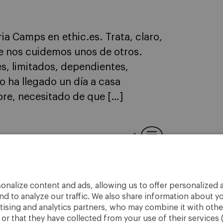
ria Camps en ethic.es. Trata, claro,
ue nos cuidemos unos de otros.
s, limitados, dependientes,
 ha llegado un día a casa
bre, necesitado de que […]
1
onalize content and ads, allowing us to offer personalized a
nd to analyze our traffic. We also share information about yo
rtising and analytics partners, who may combine it with othe
r that they have collected from your use of their services 