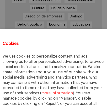
Crisis
Crisis económica
Crisis financiera
Cultura
Deuda pública
Dirección de empresas
Diálogo
Déficit público
Economía
Educación
Eficiencia
Empleo
Empresa
Empresas
España
Estado del bienestar
Europa
Cookies
Familia
Hogar
Justicia
persona
We use cookies to personalize content and ads,
Política
Recesión
Recuperación
allowing us to offer personalized advertising, to provide
Reforma laboral
Reformas
responsabilidad
social media features and to analyze our traffic. We also
share information about your use of our site with our
Responsabilidad social
RSC
RSE
social media, advertising and analytics partners, who
Sindicatos
Sistema financiero
Sociedad
may combine it with other information that you have
provided to them or that they have collected from your
Sostenibilidad
Trabajo
Valores
Virtudes
use of their services (
more information
). You can
Ética
Ética de la empresa
manage cookies by clicking on "Manage", disable
cookies by clicking on "Reject", or you can accept all