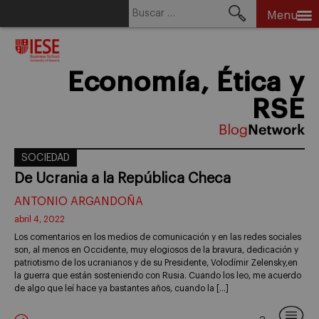
Buscar:
Menu
Skip
to
content
Economía, Ética y
RSE
SOCIEDAD
De Ucrania a la República Checa
ANTONIO ARGANDOÑA
abril 4, 2022
Los comentarios en los medios de comunicación y en las redes sociales
son, al menos en Occidente, muy elogiosos de la bravura, dedicación y
patriotismo de los ucranianos y de su Presidente, Volodímir Zelensky,en
la guerra que están sosteniendo con Rusia. Cuando los leo, me acuerdo
de algo que leí hace ya bastantes años, cuando la […]