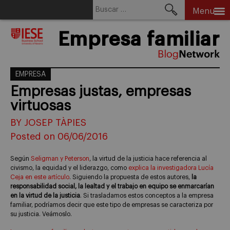
Buscar:
Menu
Skip
Empresa familiar
to
content
EMPRESA
Empresas justas, empresas
virtuosas
BY JOSEP TÀPIES
Posted on 06/06/2016
Según
Seligman y Peterson
, la virtud de la justicia hace referencia al
civismo, la equidad y el liderazgo, como
explica la investigadora Lucía
Ceja en este artículo
. Siguiendo la propuesta de estos autores,
la
responsabilidad social, la lealtad y el trabajo en equipo se enmarcarían
en la virtud de la justicia
. Si trasladamos estos conceptos a la empresa
familiar, podríamos decir que este tipo de empresas se caracteriza por
su justicia. Veámoslo.