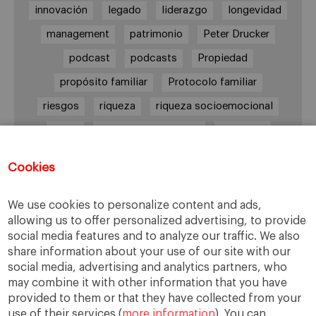
innovación
legado
liderazgo
longevidad
management
patrimonio
Peter Drucker
podcast
podcasts
Propiedad
propósito familiar
Protocolo familiar
riesgos
riqueza
riqueza socioemocional
salud
siguiente generación
Sucesión
sucesión familiar
sucesor
Cookies
toma de decisiones
valores
virtudes
We use cookies to personalize content and ads,
allowing us to offer personalized advertising, to provide
social media features and to analyze our traffic. We also
Enlaces
share information about your use of our site with our
social media, advertising and analytics partners, who
Cátedra de Empresa Familiar
may combine it with other information that you have
IESE Insight
provided to them or that they have collected from your
use of their services (
more information
). You can