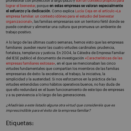
profesional con proyección a largo plazo y
son un contexto propicio para
lograr el bienestar
, porque
en estas empresas se valoran especialmente
el esfuerzo y la dedicación
. Como explica
Lucía Ceja en el artículo «La
empresa familiar: un contexto idóneo para el estudio del bienestar
organizacional»
, las familias empresarias son un territorio fértil donde se
puede construir y alimentar una cultura que promueva un ambiente de
trabajo positivo.
A lo largo de las últimas cuatro semanas, hemos visto que las empresas
familiares pueden reunir las cuatro virtudes cardinales: prudencia,
fortaleza, templanza y justicia. En 2004, la Cátedra de Empresa Familiar
del IESE publicó el documento de investigación
«Características de las
empresas familiares exitosas»
, en el que se mencionaban las cinco
virtudes fundamentales que compartían los miembros de las familias
empresarias de éxito: la excelencia, el trabajo, la iniciativa, la
simplicidad y la austeridad. Si nos esforzamos en la práctica de las
virtudes entendidas como hábitos operativos buenos, no hay duda de
que ello redundará en el buen funcionamiento de este tipo de empresas
y a su pervivencia a lo largo de las generaciones.
¿Añadiríais a este listado alguna otra virtud que consideréis que es
imprescindible para el éxito de la empresa familiar?
Etiquetas: