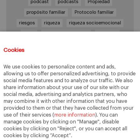
podcast
podcasts
Propiedad
propósito familiar
Protocolo familiar
riesgos
riqueza
riqueza socioemocional
salud
siguiente generación
Sucesión
sucesión familiar
sucesor
Cookies
toma de decisiones
valores
virtudes
We use cookies to personalize content and ads,
allowing us to offer personalized advertising, to provide
social media features and to analyze our traffic. We also
Enlaces
share information about your use of our site with our
social media, advertising and analytics partners, who
Cátedra de Empresa Familiar
may combine it with other information that you have
IESE Insight
provided to them or that they have collected from your
use of their services (
more information
). You can
manage cookies by clicking on "Manage", disable
cookies by clicking on "Reject", or you can accept all
cookies by clicking “Accept”.