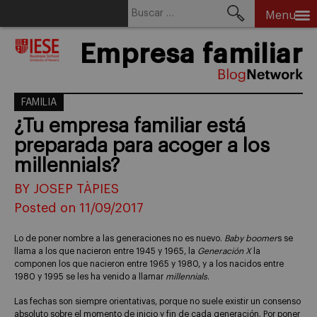
Buscar:
Menu
Skip
Empresa familiar
to
content
FAMILIA
¿Tu empresa familiar está
preparada para acoger a los
millennials?
BY JOSEP TÀPIES
Posted on 11/09/2017
Lo de poner nombre a las generaciones no es nuevo.
Baby boomer
s se
llama a los que nacieron entre 1945 y 1965, la
Generación X
la
componen los que nacieron entre 1965 y 1980, y a los nacidos entre
1980 y 1995 se les ha venido a llamar
millennials
.
Las fechas son siempre orientativas, porque no suele existir un consenso
absoluto sobre el momento de inicio y fin de cada generación. Por poner