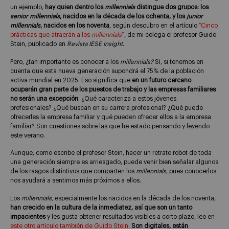
un ejemplo,
hay quien dentro los
millennials
distingue dos grupos: los
senior millennials
, nacidos en la década de los ochenta, y los
junior
millennials
, nacidos en los noventa
, según descubro en el artículo
“Cinco
prácticas que atraerán a los
millennials
”
, de mi colega el profesor Guido
Stein, publicado en
Revista IESE Insight
.
Pero, ¿tan importante es conocer a los
millennials?
Sí, si tenemos en
cuenta que esta nueva generación supondrá el 75% de la población
activa mundial en 2025. Eso significa que
en un futuro cercano
ocuparán gran parte de los puestos de trabajo y las empresas familiares
no serán una excepción
. ¿Qué caracteriza a estos jóvenes
profesionales? ¿Qué buscan en su carrera profesional? ¿Qué puede
ofrecerles la empresa familiar y qué pueden ofrecer ellos a la empresa
familiar? Son cuestiones sobre las que he estado pensando y leyendo
este verano.
Aunque, como escribe el profesor Stein, hacer un retrato robot de toda
una generación siempre es arriesgado, puede venir bien señalar algunos
de los rasgos distintivos que comparten los
millennials
, pues conocerlos
nos ayudará a sentirnos más próximos a ellos.
Los
millennials,
especialmente los nacidos en la década de los noventa,
han crecido en la cultura de la inmediatez, así que son un tanto
impacientes
y les gusta obtener resultados visibles a corto plazo, leo en
este otro artículo también de Guido Stein
.
Son digitales, están