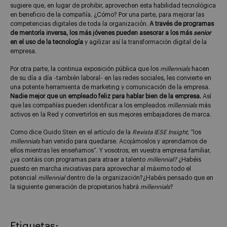
sugiere que, en lugar de prohibir, aprovechen esta habilidad tecnológica
en beneficio de la compañía. ¿Cómo? Por una parte, para mejorar las
competencias digitales de toda la organización.
A través de programas
de mentoría inversa, los más jóvenes pueden asesorar a los más
senior
en el uso de la tecnología
y agilizar así la transformación digital de la
empresa.
Por otra parte, la continua exposición pública que los
millennials
hacen
de su día a día -también laboral- en las redes sociales, les convierte en
una potente herramienta de marketing y comunicación de la empresa.
Nadie mejor que un empleado feliz para hablar bien de la empresa.
Así
que las compañías pueden identificar a los empleados
millennials
más
activos en la Red y convertirlos en sus mejores embajadores de marca.
Como dice Guido Stein en el artículo de la
Revista IESE Insight
, “los
millennials
han venido para quedarse. Acojámoslos y aprendamos de
ellos mientras les enseñamos”. Y vosotros, en vuestra empresa familiar,
¿ya contáis con programas para atraer a talento
millennial?
¿Habéis
puesto en marcha iniciativas para aprovechar al máximo todo el
potencial
millennial
dentro de la organización?¿Habéis pensado que en
la siguiente generación de propietarios habrá
millennials
?
Etiquetas: