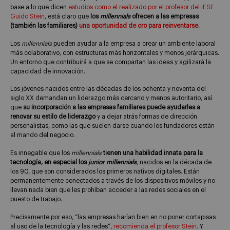
base a lo que dicen
estudios como el realizado por el profesor del IESE
Guido Stein
, está claro que
los
millennials
ofrecen a las empresas
(también las familiares)
una oportunidad de oro para reinventarse
.
Los
millennials
pueden ayudar a la empresa a crear un ambiente laboral
más colaborativo, con estructuras más horizontales y menos jerárquicas.
Un entorno que contribuirá a que se compartan las ideas y agilizará la
capacidad de innovación.
Los jóvenes nacidos entre las décadas de los ochenta y noventa del
siglo XX demandan un liderazgo más cercano y menos autoritario, así
que
su incorporación a las empresas familiares puede ayudarles a
renovar su estilo de liderazgo
y a dejar atrás formas de dirección
personalistas, como las que suelen darse cuando los fundadores están
al mando del negocio.
Es innegable que los
millennials
tienen una habilidad innata para la
tecnología, en especial los
junior millennials
, nacidos en la década de
los 90, que son considerados los primeros nativos digitales. Están
permanentemente conectados a través de los dispositivos móviles y no
llevan nada bien que les prohíban acceder a las redes sociales en el
puesto de trabajo.
Precisamente por eso, “las empresas harían bien en no poner cortapisas
al uso de la tecnología y las redes”,
recomienda el profesor Stein
. Y