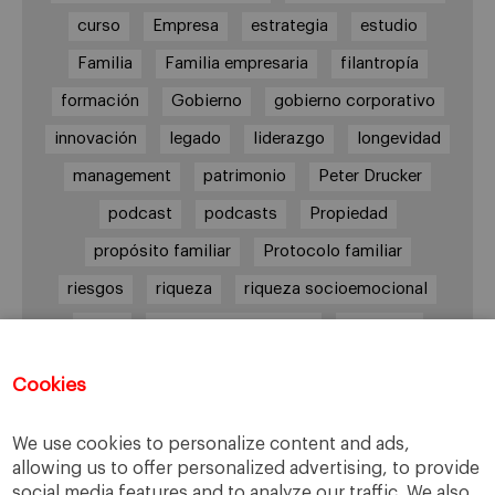
curso
Empresa
estrategia
estudio
Familia
Familia empresaria
filantropía
formación
Gobierno
gobierno corporativo
innovación
legado
liderazgo
longevidad
management
patrimonio
Peter Drucker
podcast
podcasts
Propiedad
propósito familiar
Protocolo familiar
riesgos
riqueza
riqueza socioemocional
salud
siguiente generación
Sucesión
sucesión familiar
sucesor
Cookies
toma de decisiones
valores
virtudes
We use cookies to personalize content and ads,
allowing us to offer personalized advertising, to provide
social media features and to analyze our traffic. We also